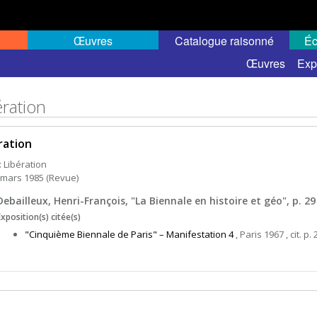
Œuvres
Catalogue raisonné
Éc
Œuvres
Exp
ération
ration
: Libération
 mars 1985 (Revue)
Debailleux, Henri-François, "La Biennale en histoire et géo", p. 29
Exposition(s) citée(s)
"Cinquième Biennale de Paris" – Manifestation 4
, Paris 1967 , cit. p. 