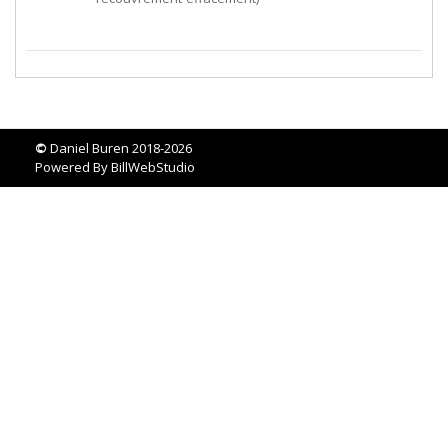
©
Daniel Buren 2018-2026
Powered By
BillWebStudio