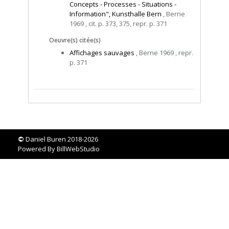
Concepts - Processes - Situations -
Information", Kunsthalle Bern
, Berne
1969 , cit. p. 373, 375, repr. p. 371
Oeuvre(s) citée(s)
Affichages sauvages
, Berne 1969 , repr.
p. 371
©
Daniel Buren 2018-2026
Powered By
BillWebStudio