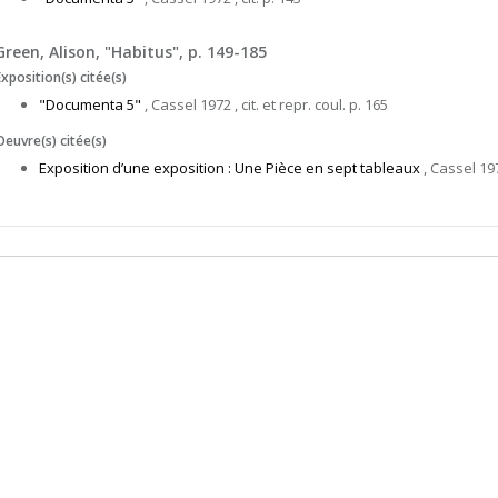
Green, Alison, "Habitus", p. 149-185
Exposition(s) citée(s)
"Documenta 5"
, Cassel 1972 , cit. et repr. coul. p. 165
Oeuvre(s) citée(s)
Exposition d’une exposition : Une Pièce en sept tableaux
, Cassel 1972