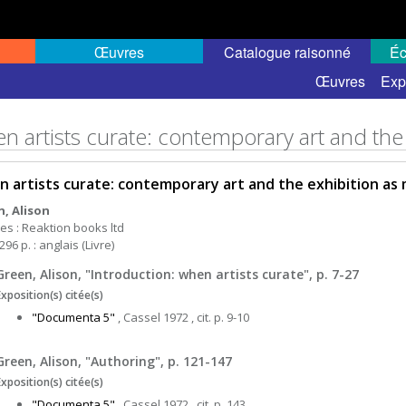
Œuvres
Catalogue raisonné
Éc
Œuvres
Exp
n artists curate: contemporary art and th
 artists curate: contemporary art and the exhibition as
, Alison
es : Reaktion books ltd
296 p. : anglais (Livre)
Green, Alison, "Introduction: when artists curate", p. 7-27
Exposition(s) citée(s)
"Documenta 5"
, Cassel 1972 , cit. p. 9-10
Green, Alison, "Authoring", p. 121-147
Exposition(s) citée(s)
"Documenta 5"
, Cassel 1972 , cit. p. 143