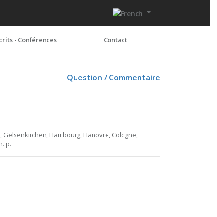
crits - Conférences
Contact
Question / Commentaire
n, Gelsenkirchen, Hambourg, Hanovre, Cologne,
n. p.