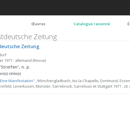
Œuvres
Catalogue raisonné
É
tdeutsche Zeitung
eutsche Zeitung
dorf
ier 1971 : allemand (Revue)
, "Streifen", n. p.
on(s) citée(s)
"Eine Manifestation"
, Mönchengladbach, Aix-la-Chapelle, Dortmund, Esse
refeld, Leverkusen, Münster, Sarrebruck, Sarrelouis et Stuttgart 1971 , cit. 