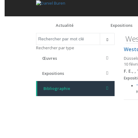
Actualité
Expositions
Wes
Rechercher par type
Westd
Düssel
Œuvres
10 févr
F. E., 
Expositions
Expositi
Bibliographie
K