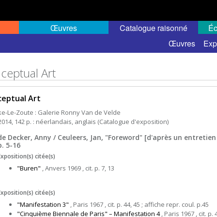
Œuvres
Catalogue raisonné
Éc
Œuvres
Exp
ceptual Art
eptual Art
e-Le-Zoute : Galerie Ronny Van de Velde
2014, 142 p. : néerlandais, anglais (Catalogue d'exposition)
de Decker, Anny / Ceuleers, Jan, "Foreword" [d'après un entretien
p. 5-16
Exposition(s) citée(s)
"Buren"
, Anvers 1969 , cit. p. 7, 13
Exposition(s) citée(s)
"Manifestation 3"
, Paris 1967 , cit. p. 44, 45 ; affiche repr. coul. p.45
"Cinquième Biennale de Paris" – Manifestation 4
, Paris 1967 , cit. p. 