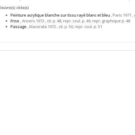
Oeuvre(s) citée(s)
Peinture acrylique blanche sur tissu rayé blanc et bleu
, Paris 1971 , c
Frise
, Anvers 1972 , cit. p. 48, repr. coul. p. 49, repr. graphique p. 48
Passage
, Macerata 1972 , cit. p. 50, repr. coul. p. 51