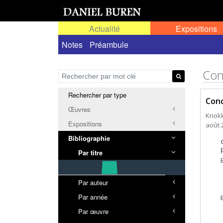
Actualité
Expositions
Notes
Préambule
Con
Rechercher par type
Conc
Œuvres
Knokk
Expositions
août 
Bibliographie
Par titre
Par auteur
Par année
Par œuvre