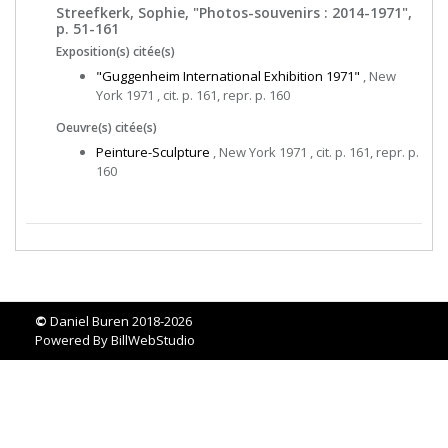
Streefkerk, Sophie, "Photos-souvenirs : 2014-1971",
p. 51-161
Exposition(s) citée(s)
"Guggenheim International Exhibition 1971"
, New
York 1971 , cit. p. 161, repr. p. 160
Oeuvre(s) citée(s)
Peinture-Sculpture
, New York 1971 , cit. p. 161, repr. p.
160
©
Daniel Buren 2018-2026
Powered By
BillWebStudio