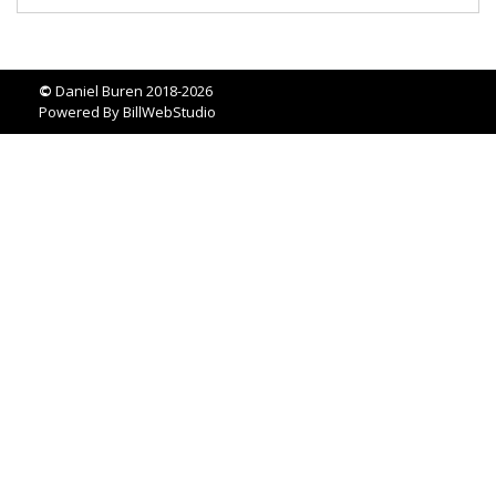
©
Daniel Buren 2018-2026
Powered By
BillWebStudio