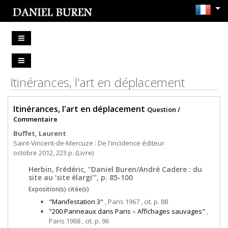
Itinérances, l'art en déplacement
Itinérances, l'art en déplacement
Question /
Commentaire
Buffet, Laurent
Saint-Vincent-de-Mercuze : De l'incidence éditeur
octobre 2012, 223 p. (Livre)
Herbin, Frédéric, "Daniel Buren/André Cadere : du
site au ‘site élargi’", p. 85-100
Exposition(s) citée(s)
"Manifestation 3"
, Paris 1967 , cit. p. 88
"200 Panneaux dans Paris – Affichages sauvages"
,
Paris 1968 , cit. p. 96