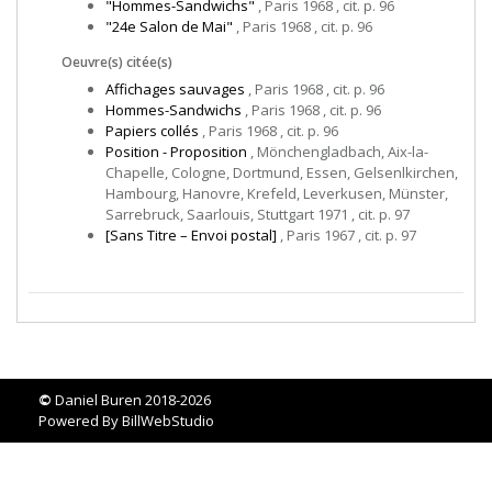
"Hommes-Sandwichs"
, Paris 1968 , cit. p. 96
"24e Salon de Mai"
, Paris 1968 , cit. p. 96
Oeuvre(s) citée(s)
Affichages sauvages
, Paris 1968 , cit. p. 96
Hommes-Sandwichs
, Paris 1968 , cit. p. 96
Papiers collés
, Paris 1968 , cit. p. 96
Position - Proposition
, Mönchengladbach, Aix-la-
Chapelle, Cologne, Dortmund, Essen, Gelsenlkirchen,
Hambourg, Hanovre, Krefeld, Leverkusen, Münster,
Sarrebruck, Saarlouis, Stuttgart 1971 , cit. p. 97
[Sans Titre – Envoi postal]
, Paris 1967 , cit. p. 97
©
Daniel Buren 2018-2026
Powered By
BillWebStudio