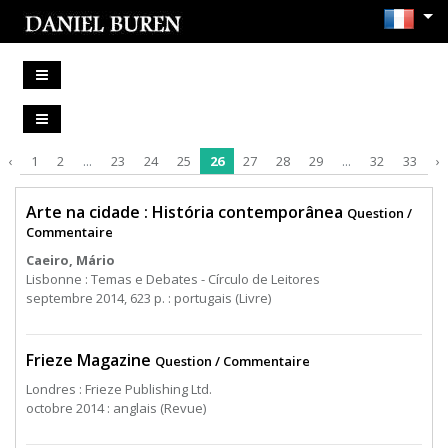
‹
1
2
...
23
24
25
26
27
28
29
...
32
33
›
Arte na cidade : História contemporânea
Question /
Commentaire
Caeiro, Mário
Lisbonne : Temas e Debates - Círculo de Leitores
septembre 2014, 623 p. : portugais (Livre)
Frieze Magazine
Question / Commentaire
Londres : Frieze Publishing Ltd.
octobre 2014 : anglais (Revue)