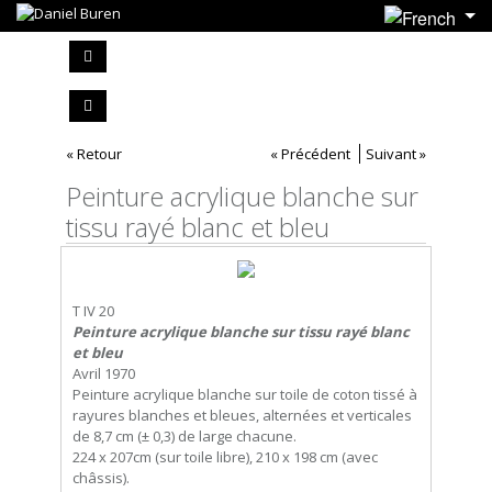
« Retour
« Précédent
Suivant »
Peinture acrylique blanche sur
tissu rayé blanc et bleu
T IV 20
Peinture acrylique blanche sur tissu rayé blanc
et bleu
Avril 1970
Peinture acrylique blanche sur toile de coton tissé à
rayures blanches et bleues, alternées et verticales
de 8,7 cm (± 0,3) de large chacune.
224 x 207cm (sur toile libre), 210 x 198 cm (avec
châssis).