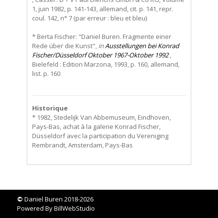
1, juin 1982, p. 141-143, allemand, cit. p. 141, repr.
coul. 142, n° 7 (par erreur : bleu et bleu)
* Berta Fischer: "Daniel Buren. Fragmente einer
Rede über die Kunst",
in
Ausstellungen bei Konrad
Fischer/Düsseldorf Oktober 1967-Oktober 1992
,
Bielefeld : Edition Marzona, 1993, p. 160, allemand,
list. p. 160
Historique
* 1982, Stedelijk Van Abbemuseum, Eindhoven,
Pays-Bas, achat à la galerie Konrad Fischer,
Düsseldorf avec la participation du Vereniging
Rembrandt, Amsterdam, Pays-Bas
©
Daniel Buren 2018-2026
Powered By
BillWebStudio