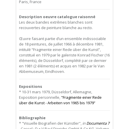
Paris, France
Description oeuvre catalogue raisonné
Les deux bandes extrêmes blanches sont
recouvertes de peinture blanche au recto.
Œuvre faisant partie d’un ensemble indissociable
de 18 peintures, de juillet 1966 à décembre 1981,
intitulé “Fragmente einer Rede über die Kunst”,
constitué en 1979 par le galeriste Konrad Fischer (16
éléments), de Düsseldorf, complété par ce dernier
en 1981 (2 éléments) et acquis en 1982 par le Van
Abbemuseum, Eindhoven.
Expositions
* 10-31 mars 1979, Düsseldorf, Allemagne,
Exposition personnelle,
"Fragmente einer Rede
über die Kunst - Arbeiten von 1965 bis 1979”
Bibliographie
* "Visuelle Biografien der Künstler",
in
Documenta 7
, Cassel : D + V Paul Dierichs GmbH & Co KG, Volume