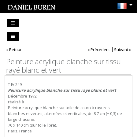
« Retour
« Précédent
Suivant »
Peinture acrylique blanche sur tissu
rayé blanc et vert
T IV 249
Peinture acrylique blanche sur tissu rayé blanc et vert
Décembre 1972
réalisé à
Peinture acrylique blanche sur toile de coton à rayures
blanches et vertes, alternées et verticales, de 8,7 cm (± 0,3) de
large chacune.
70 x 140 cm (sur toile libre).
Paris, France