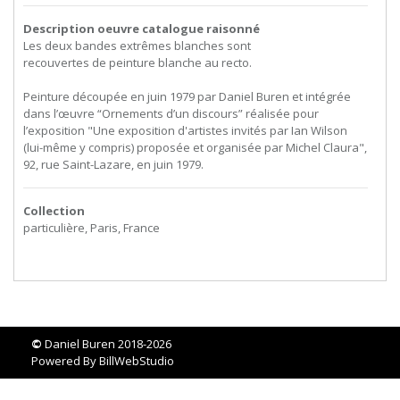
Description oeuvre catalogue raisonné
Les
deux
bandes
extrêmes
blanches
sont
recouvertes de peinture blanche au recto.
Peinture découpée en juin 1979 par Daniel Buren et intégrée
dans l’œuvre “Ornements d’un discours” réalisée pour
l’exposition "Une exposition d'artistes invités par Ian Wilson
(lui-même y compris) proposée et organisée par Michel Claura",
92, rue Saint-Lazare, en juin 1979.
Collection
particulière, Paris, France
©
Daniel Buren 2018-2026
Powered By
BillWebStudio