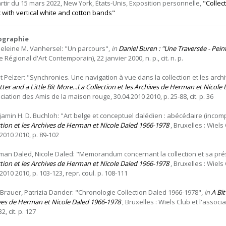
artir du 15 mars 2022, New York, États-Unis, Exposition personnelle,
"Collec
c with vertical white and cotton bands"
iographie
eleine M. Vanhersel: "Un parcours",
in
Daniel Buren : "Une Traversée - Pei
 Régional d'Art Contemporain), 22 janvier 2000, n. p., cit. n. p.
git Pelzer: "Synchronies. Une navigation à vue dans la collection et les arc
ter and a Little Bit More...La Collection et les Archives de Herman et Nicole
ciation des Amis de la maison rouge, 30.04.2010 2010, p. 25-88, cit. p. 36
jamin H. D. Buchloh: "Art belge et conceptuel dalédien : abécédaire (incomp
ction et les Archives de Herman et Nicole Daled 1966-1978
, Bruxelles : Wiels
.2010 2010, p. 89-102
man Daled, Nicole Daled: "Memorandum concernant la collection et sa pré
ction et les Archives de Herman et Nicole Daled 1966-1978
, Bruxelles : Wiels
2010 2010, p. 103-123, repr. coul. p. 108-111
 Brauer, Patrizia Dander: "Chronologie Collection Daled 1966-1978",
in
A Bit
ves de Herman et Nicole Daled 1966-1978
, Bruxelles : Wiels Club et l'assoc
2, cit. p. 127