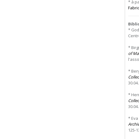
* à p
Fabri
Bibl
* God
Centre
* Bir
of Mat
l'asso
* Ben
Colle
30.04
* Her
Colle
30.04.
* Eva
Archi
125-13