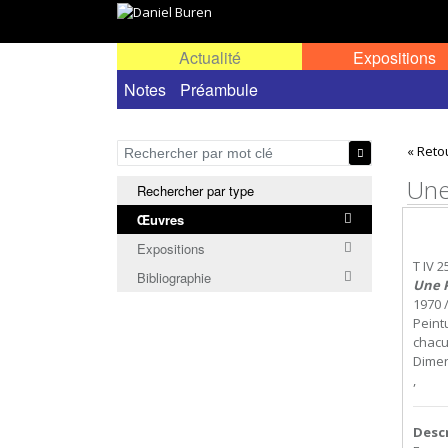
Actualité
Expositions
Œuvres permanentes dans l'espace public ou
Notes
Préambule
« Reto
Une
Rechercher par type
Œuvres
Expositions
T IV 
Bibliographie
Une 
1970 
Peint
chacu
Dimen
,
Desc