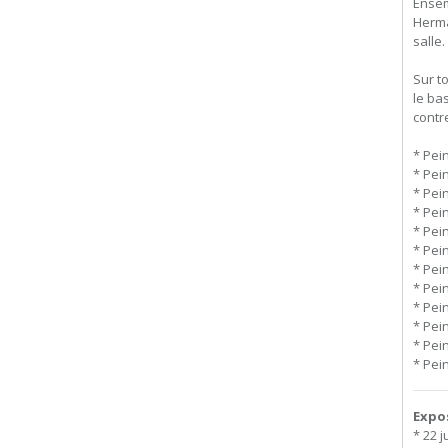
Ensem
Herma
salle.
Sur t
le ba
contr
* Pein
* Pein
* Pein
* Pein
* Pein
* Pein
* Pein
* Pein
* Pein
* Pein
* Pein
* Pei
Expo
* 22 