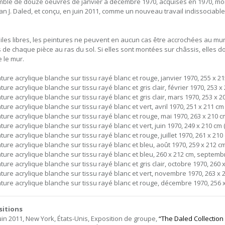
ble de douze oeuvres de janvier à décembre 1970, acquises en 1970, mois
n J. Daled, et conçu, en juin 2011, comme un nouveau travail indissociable
oiles libres, les peintures ne peuvent en aucun cas être accrochées au mur
s de chaque pièce au ras du sol. Si elles sont montées sur châssis, elles d
e le mur.
ture acrylique blanche sur tissu rayé blanc et rouge, janvier 1970, 255 x 215 
ture acrylique blanche sur tissu rayé blanc et gris clair, février 1970, 253 x 2
ture acrylique blanche sur tissu rayé blanc et gris clair, mars 1970, 253 x 208
ture acrylique blanche sur tissu rayé blanc et vert, avril 1970, 251 x 211 cm (
ture acrylique blanche sur tissu rayé blanc et rouge, mai 1970, 263 x 210 cm 
ture acrylique blanche sur tissu rayé blanc et vert, juin 1970, 249 x 210 cm (s
ture acrylique blanche sur tissu rayé blanc et rouge, juillet 1970, 261 x 210 c
ture acrylique blanche sur tissu rayé blanc et bleu, août 1970, 259 x 212 cm (
ture acrylique blanche sur tissu rayé blanc et bleu, 260 x 212 cm, septembre 
ture acrylique blanche sur tissu rayé blanc et gris clair, octobre 1970, 260 x 
ture acrylique blanche sur tissu rayé blanc et vert, novembre 1970, 263 x 213
nture acrylique blanche sur tissu rayé blanc et rouge, décembre 1970, 256 x 2
sitions
juin 2011, New York, États-Unis, Exposition de groupe,
“The Daled Collectio