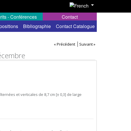
rits - Conférences
Contact
positions
Bibliographie
Contact Catalogue
« Précédent
Suivant »
Décembre
ternées et verticales de 8,7 cm [± 0,3] de large