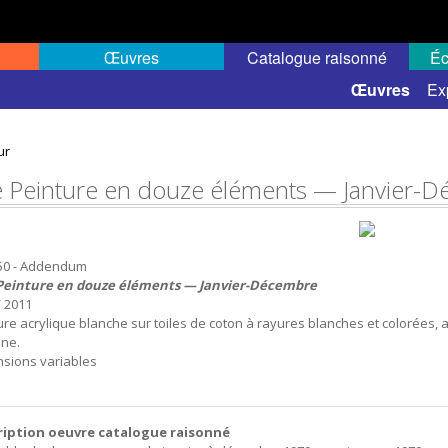
Œuvres
Catalogue raisonné
Éc
 semi-public
Œuvres
Ex
ur
 Peinture en douze éléments — Janvier-
250 - Addendum
Peinture en douze éléments — Janvier-Décembre
/ 2011
ure acrylique blanche sur toiles de coton à rayures blanches et colorées, al
ne.
sions variables
ription oeuvre catalogue raisonné