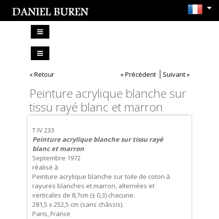
« Retour
« Précédent
Suivant »
Peinture acrylique blanche sur
tissu rayé blanc et marron
T IV 233
Peinture acrylique blanche sur tissu rayé
blanc et marron
Septembre 1972
réalisé à
Peinture acrylique blanche sur toile de coton à
rayures blanches et marron, alternées et
verticales de 8,7cm (± 0,3) chacune.
281,5 x 252,5 cm (sans châssis).
Paris, France