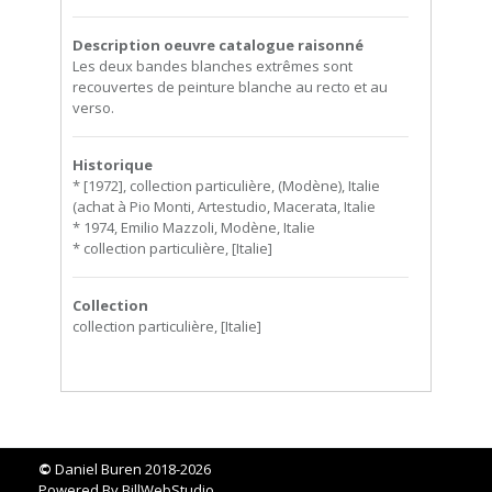
Description oeuvre catalogue raisonné
Les deux bandes blanches extrêmes sont
recouvertes de peinture blanche au recto et au
verso.
Historique
* [1972], collection particulière, (Modène), Italie
(achat à Pio Monti, Artestudio, Macerata, Italie
* 1974, Emilio Mazzoli, Modène, Italie
* collection particulière, [Italie]
Collection
collection particulière, [Italie]
©
Daniel Buren 2018-2026
Powered By
BillWebStudio