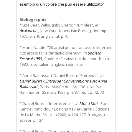
esempio di un colore che puo essere utilizzato"
Bibliographie
* Liza Bear, Willoughby Sharp: "Rumbles",
in
Avalanche
, New York : Kineticism Press, printemps
1972, p. 3-9, anglais, cit. p. 4.
* Mario Natale: "20 artisti per un fantastico itinerario
/ 20 artists for a fantastic itinerary",
in
Spoleto
Festival 1980
, Spolète : Festival dei due mondi, juin
1980, n. p., italien, anglais, repr. n. p.
* Anne Baldassari, Daniel Buren: "Entrevue",
in
Daniel Buren / Entrevue : Conversations avec Anne
Baldassari
, Paris : Musée des Arts Décoratifs /
Flammarion, 25 mars 1987, p. 9-87, repr. p. 72, 73
* Daniel Buren: "Interférence",
in
Mot à Mot
, Paris :
Centre Pompidou / Éditions Xavier Barral / Éditions
de La Martinière, juin 2002, p. I 24- I 27, français, cit.
et repr. p. I 24
* Daniel Buren: "Transparences : de quelques