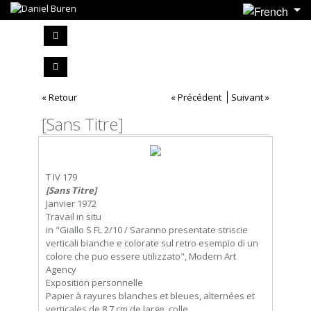
« Retour
« Précédent
Suivant »
[Sans Titre]
T IV 179
[Sans Titre]
Janvier 1972
Travail in situ
in "Giallo S FL 2/10 / Saranno presentate striscie
verticali bianche e colorate sul retro esempio di un
colore che puo essere utilizzato", Modern Art
Agency
Exposition personnelle
Papier à rayures blanches et bleues, alternées et
verticales de 8,7 cm de large, colle