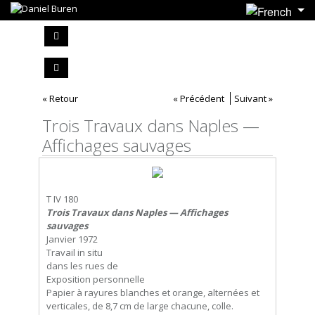
« Retour
« Précédent
Suivant »
Trois Travaux dans Naples —
Affichages sauvages
T IV 180
Trois Travaux dans Naples — Affichages
sauvages
Janvier 1972
Travail in situ
dans les rues de
Exposition personnelle
Papier à rayures blanches et orange, alternées et
verticales, de 8,7 cm de large chacune, colle.