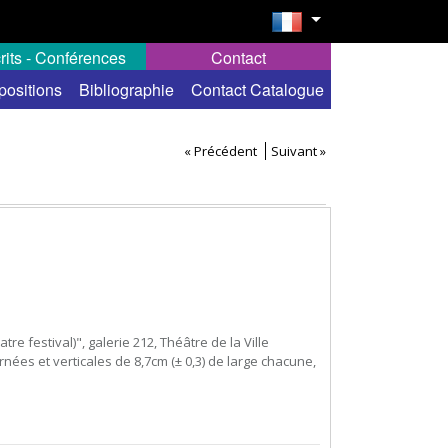
rits - Conférences
Contact
positions
Bibliographie
Contact Catalogue
« Précédent
Suivant »
tre festival)", galerie 212, Théâtre de la Ville
nées et verticales de 8,7cm (± 0,3) de large chacune,