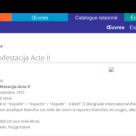
Œuvres
Catalogue raisonné
Éc
 semi-public
Œuvres
Ex
ur
festacija Acte II
30
estacija Acte II
ptembre 1972
l situé
é in "Aspekti" / "Aspects" / "Aspetti" - 6 Bitef 72 (Belgrade international thea
ure acrylique blanche sur toile de coton à rayures blanches et rouges, alter
.
420 cm (sur toile libre).
ade, Yougoslavie