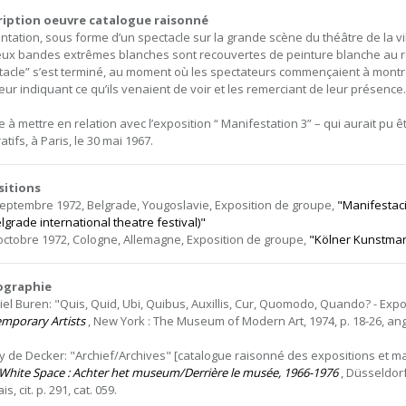
ription oeuvre catalogue raisonné
ntation, sous forme d’un spectacle sur la grande scène du théâtre de la vil
eux bandes extrêmes blanches sont recouvertes de peinture blanche au r
tacle” s’est terminé, au moment où les spectateurs commençaient à montrer
leur indiquant ce qu’ils venaient de voir et les remerciant de leur présence.
 à mettre en relation avec l’exposition “ Manifestation 3” – qui aurait pu ê
tifs, à Paris, le 30 mai 1967.
sitions
septembre 1972, Belgrade, Yougoslavie, Exposition de groupe,
"Manifestacij
lgrade international theatre festival)"
 octobre 1972, Cologne, Allemagne, Exposition de groupe,
"Kölner Kunstmar
iographie
iel Buren: "Quis, Quid, Ubi, Quibus, Auxillis, Cur, Quomodo, Quando? - Expo
mporary Artists
, New York : The Museum of Modern Art, 1974, p. 18-26, angla
y de Decker: "Archief/Archives" [catalogue raisonné des expositions et m
White Space : Achter het museum/Derrière le musée, 1966-1976
, Düsseldorf
is, cit. p. 291, cat. 059.