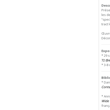
Desc
Prése
les d
“spec
tract 
Œuvre
Décora
Expo
* 29 
72 (Be
* 3-8
Bibl
* Dan
Conte
* Ann
Wide 
frança