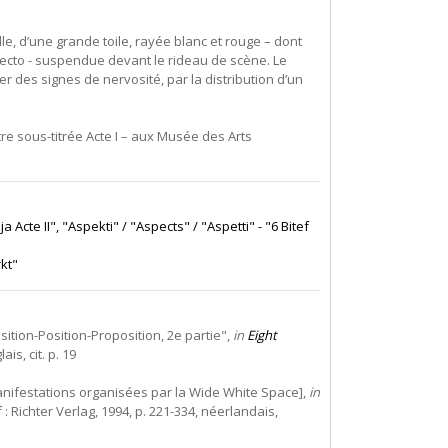
le, d’une grande toile, rayée blanc et rouge – dont
ecto - suspendue devant le rideau de scène. Le
 des signes de nervosité, par la distribution d’un
tre sous-titrée Acte I – aux Musée des Arts
a Acte II", "Aspekti" / "Aspects" / "Aspetti" - "6 Bitef
kt"
sition-Position-Proposition, 2e partie",
in
Eight
is, cit. p. 19
anifestations organisées par la Wide White Space],
in
 : Richter Verlag, 1994, p. 221-334, néerlandais,