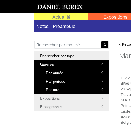
Actualité
Expositions
Œuvres permanentes dans l'espace public ou
Notes
Préambule
« Reto
Mani
Rechercher par type
Œuvres
Par année
T IV 2
Par période
Manif
29 Se
Par titre
Travai
Expositions
réalis
Peint
Bibliographie
câble
420 x 
Belgr