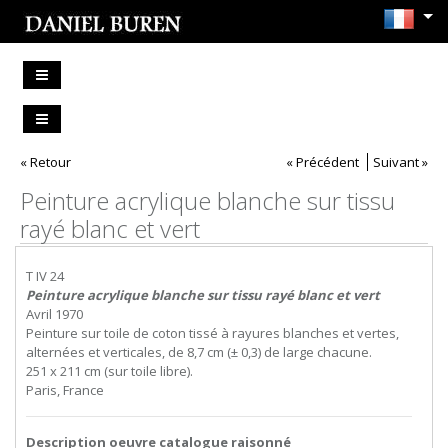
« Retour
« Précédent
Suivant »
Peinture acrylique blanche sur tissu
rayé blanc et vert
T IV 24
Peinture acrylique blanche sur tissu rayé blanc et vert
Avril 1970
Peinture sur toile de coton tissé à rayures blanches et vertes,
alternées et verticales, de 8,7 cm (± 0,3) de large chacune.
251 x 211 cm (sur toile libre).
Paris, France
Description oeuvre catalogue raisonné