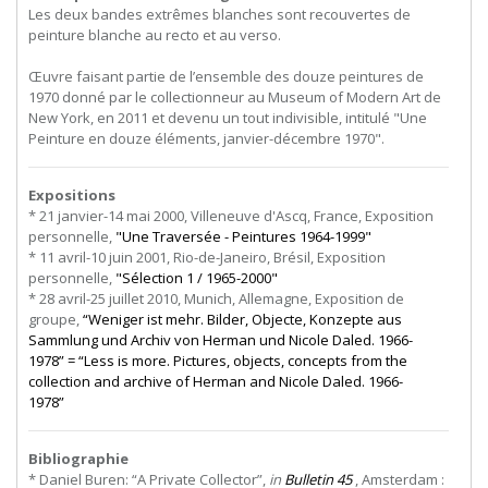
Les deux bandes extrêmes blanches sont recouvertes de
peinture blanche au recto et au verso.
Œuvre faisant partie de l’ensemble des douze peintures de
1970 donné par le collectionneur au Museum of Modern Art de
New York, en 2011 et devenu un tout indivisible, intitulé "Une
Peinture en douze éléments, janvier-décembre 1970".
Expositions
* 21 janvier-14 mai 2000, Villeneuve d'Ascq, France, Exposition
personnelle,
"Une Traversée - Peintures 1964-1999"
* 11 avril-10 juin 2001, Rio-de-Janeiro, Brésil, Exposition
personnelle,
"Sélection 1 / 1965-2000"
* 28 avril-25 juillet 2010, Munich, Allemagne, Exposition de
groupe,
“Weniger ist mehr. Bilder, Objecte, Konzepte aus
Sammlung und Archiv von Herman und Nicole Daled. 1966-
1978” = “Less is more. Pictures, objects, concepts from the
collection and archive of Herman and Nicole Daled. 1966-
1978”
Bibliographie
* Daniel Buren: “A Private Collector”,
in
Bulletin 45
, Amsterdam :