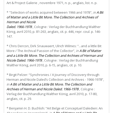
Art & Project Galerie , novembre 1971, n. p., anglais, list. n. p.
* "Selection of works acquired between 1966 and 1978",
in
A
Bit
of
Matter
and
a
Little
Bit
More.
The
Collection
and
Archives
of
Herman
and
Nicole
Daled. 1966-1978
, Cologne : Verlag der Buchhandlung Walther
König, avril 2010, p. 81-263, anglais, cit. p. 446, repr. coul. p. 146-
147.
* Chris Dercon, Dirk Snauwaert, Ulrich Wilmes: “...and a little Bit
More / The Archival Passion of the Collector”,
in
A Bit of Matter
and a Little Bit More. The Collection and Archives of Herman and
Nicole Daled. 1966-1978
, Cologne : Verlag der Buchhandlung
Walther König, avril 2010, p. 6-15, anglais, cit. p. 10.
* Birgit Pelzer: “Synchronies / A Journey of Discovery through
Herman and Nicole Daled’s Collection and Archives - 1966-1978”,
in
A Bit of Matter and a Little Bit More. The Collection and
Archives of Herman and Nicole Daled. 1966-1978
, Cologne :
Verlag der Buchhandlung Walther König, avril 2010, p. 17-80,
anglais, cit. p. 29.
* Benjamin H. D. Buchloh: “Art Belge et Conceptuel Daledien: An