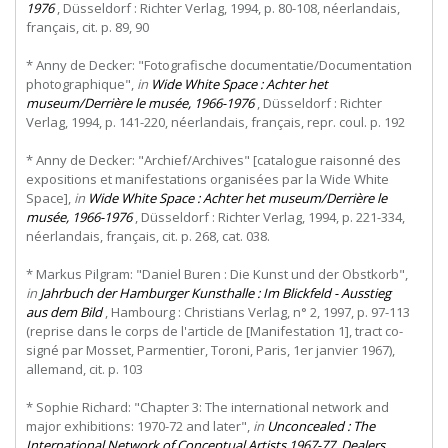
1976
, Düsseldorf : Richter Verlag, 1994, p. 80-108, néerlandais,
français, cit. p. 89, 90
* Anny de Decker: "Fotografische documentatie/Documentation
photographique",
in
Wide White Space : Achter het
museum/Derrière le musée, 1966-1976
, Düsseldorf : Richter
Verlag, 1994, p. 141-220, néerlandais, français, repr. coul. p. 192
* Anny de Decker: "Archief/Archives" [catalogue raisonné des
expositions et manifestations organisées par la Wide White
Space],
in
Wide White Space : Achter het museum/Derrière le
musée, 1966-1976
, Düsseldorf : Richter Verlag, 1994, p. 221-334,
néerlandais, français, cit. p. 268, cat. 038.
* Markus Pilgram: "Daniel Buren : Die Kunst und der Obstkorb",
in
Jahrbuch der Hamburger Kunsthalle : Im Blickfeld - Ausstieg
aus dem Bild
, Hambourg : Christians Verlag, n° 2, 1997, p. 97-113
(reprise dans le corps de l'article de [Manifestation 1], tract co-
signé par Mosset, Parmentier, Toroni, Paris, 1er janvier 1967),
allemand, cit. p. 103
* Sophie Richard: "Chapter 3: The international network and
major exhibitions: 1970-72 and later",
in
Unconcealed : The
International Network of Conceptual Artists 1967-77. Dealers,