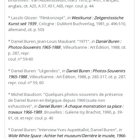
anglais, cit. A25, A 37, A51, A65, repr. coul. p. 44.
* Laszlo Glozer: "Filmkonzept",
in
Westkunst : Zeitgenössische
Kunst seit 1939
, Cologne : DuMont Buchverlag, 1981, p. 496-510,
allemand, cit. p. 503
* Daniel Buren, Jean-Louis Maubant: "1971",
in
Daniel Buren :
Photos-Souvenirs 1965-1988
,
Villeurbanne
:
Art
Édition,
1988,
cit.
p.
287,
repr.
coul. n° 59-60
* Daniel Buren: "Légendes",
in
Daniel Buren : Photos-Souvenirs
1965-1988
, Villeurbanne : Art Édition, 1988, p. 283-317, cit. p. 287,
repr. coul. n° 59, 60
* Michel Baudson: "Quelques photos-souvenirs de présence
de Daniel Buren en Belgique depuis 1969 (suite non
exhaustive)",
in
Daniel Buren : À chaque monstration sa place :
travaux 1966-1989
, Bruxelles : Galerie Isy Brachot, 1990, p. 39-
61, cit. et repr. coul. p. 40
* Daniel Buren: “Interview Yves Aupetitallot, Daniel Buren”,
in
Wide White Space : Achter het museum/Derrière le musée, 1966-