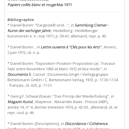
Papiers collés blanc et rouge
Mai 1971
Bibliographie
* Daniel Buren: "Dargestellt sind…",
in
Sammlung Cremer -
Kunst der sechziger Jahre
, Heidelberg : Heidelberger
Kunstverein e. V., mai 1971, p. 39-41, allemand, repr. p. 40
* Daniel Buren: ,
in
Lettre ouverte à "Clés pour les Arts"
, Anvers,
2 juin 1972, cit. n. p.
* Daniel Buren: "Exposition–Position–Proposition (a) : Travaux
faits entre Novembre 1965 et Mars 1972 et leur mode",
in
Documenta 5
, Cassel : Documenta GmgH / Verlagsgruppe
Bertelsmann GmbH / C. Bertelsmann Verlag, 1972, p. 17.30-17.34
: français, cit. A25, p. 17.31.
* Georg F. Schwarzbauer: "Das Prinzip der Wiederholung",
in
Magazin Kunst
, Mayence : Alexander Baier - Presse (ABP),
année 14, n° 4, dernier trimestre 1974, p. 42-50 , allemand, cit. et
repr. coul. p. 46
* Daniel Buren: [Descriptions],
in
Discordance / Cohérence
,
Eindhoven : Van Abbemuseum, mars 1976, p. 4-61, français,