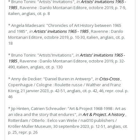
* Bruno Tonini: "Artists' Invitations",
in
Artists' invitations 1965 -
1985
, Ravenne : Danilo Montanari Editore, octobre 2019, p. 7-9,
italien, anglais, cit. p. 8
* Angela Madesani: "Chronicles of Art History between 1965
and 1985",
in
Artists' invitations 1965 - 1985
, Ravenne : Danilo
Montanari Editore, octobre 2019, p. 10-30, italien, anglais, cit. p.
18
* Bruno Tonini: "Artists'Invitations",
in
Artists' invitations 1965 -
1985
, Ravenne : Danilo Montanari Editore, octobre 2019, p. 32-
490, italien, anglais, cit. p. 130
* Anny de Decker: "Daniel Buren in Antwerp",
in
Criss-Cross
,
Copenhague / Cologne : Roulette russe / Walther and Franz
König, 21 janvier 2023, p. 42-51, anglais, cit. p. 42, 46, repr. coul. p.
46
* Jip Hinten, Catrien Schreuder: "Art & Project 1968-1998 : Art as
an idea and the story that endures",
in
Art & Project. A history
,
Rotterdam / Otterlo : Eelco van Welie / nai010 publishers /
Kröller-Müller Museum, 30 septembre 2023, p. 12-51, anglais, cit.
p. 25, repr. p. 26