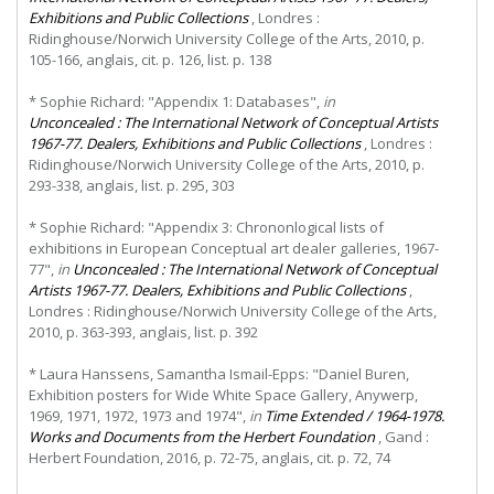
Exhibitions and Public Collections
, Londres :
Ridinghouse/Norwich University College of the Arts, 2010, p.
105-166, anglais, cit. p. 126, list. p. 138
* Sophie Richard: "Appendix 1: Databases",
in
Unconcealed : The International Network of Conceptual Artists
1967-77. Dealers, Exhibitions and Public Collections
, Londres :
Ridinghouse/Norwich University College of the Arts, 2010, p.
293-338, anglais, list. p. 295, 303
* Sophie Richard: "Appendix 3: Chrononlogical lists of
exhibitions in European Conceptual art dealer galleries, 1967-
77",
in
Unconcealed : The International Network of Conceptual
Artists 1967-77. Dealers, Exhibitions and Public Collections
,
Londres : Ridinghouse/Norwich University College of the Arts,
2010, p. 363-393, anglais, list. p. 392
* Laura Hanssens, Samantha Ismail-Epps: "Daniel Buren,
Exhibition posters for Wide White Space Gallery, Anywerp,
1969, 1971, 1972, 1973 and 1974",
in
Time Extended / 1964-1978.
Works and Documents from the Herbert Foundation
, Gand :
Herbert Foundation, 2016, p. 72-75, anglais, cit. p. 72, 74