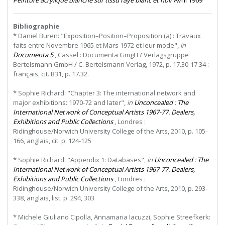
Bibliographie
* Daniel Buren: "Exposition–Position–Proposition (a) : Travaux
faits entre Novembre 1965 et Mars 1972 et leur mode",
in
Documenta 5
, Cassel : Documenta GmgH / Verlagsgruppe
Bertelsmann GmbH / C. Bertelsmann Verlag, 1972, p. 17.30-17.34 :
français, cit. B31, p. 17.32.
* Sophie Richard: "Chapter 3: The international network and
major exhibitions: 1970-72 and later",
in
Unconcealed : The
International Network of Conceptual Artists 1967-77. Dealers,
Exhibitions and Public Collections
, Londres :
Ridinghouse/Norwich University College of the Arts, 2010, p. 105-
166, anglais, cit. p. 124-125
* Sophie Richard: "Appendix 1: Databases",
in
Unconcealed : The
International Network of Conceptual Artists 1967-77. Dealers,
Exhibitions and Public Collections
, Londres :
Ridinghouse/Norwich University College of the Arts, 2010, p. 293-
338, anglais, list. p. 294, 303
* Michele Giuliano Cipolla, Annamaria Iacuzzi, Sophie Streefkerk: