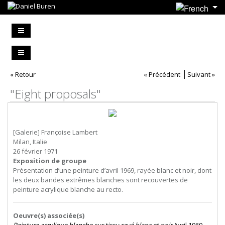
« Retour
« Précédent
Suivant »
"Eight proposals"
[Galerie] Françoise Lambert
Milan, Italie
26 février 1971
Exposition de groupe
Présentation d’une peinture d’avril 1969, rayée blanc et noir, dont
les deux bandes extrêmes blanches sont recouvertes de
peinture acrylique blanche au recto.
Oeuvre(s) associée(s)
Peinture acrylique blanche sur tissu rayé blanc et noir
Avril 1969