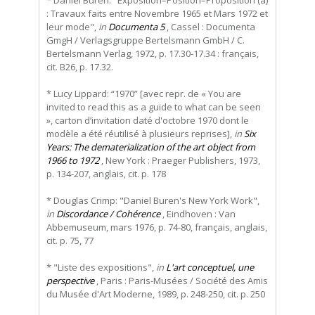
: Travaux faits entre Novembre 1965 et Mars 1972 et
leur mode",
in
Documenta 5
, Cassel : Documenta
GmgH / Verlagsgruppe Bertelsmann GmbH / C.
Bertelsmann Verlag, 1972, p. 17.30-17.34 : français,
cit. B26, p. 17.32.
* Lucy Lippard: “1970” [avec repr. de « You are
invited to read this as a guide to what can be seen
», carton d’invitation daté d'octobre 1970 dont le
modèle a été réutilisé à plusieurs reprises],
in
Six
Years: The dematerialization of the art object from
1966 to 1972
, New York : Praeger Publishers, 1973,
p. 134-207, anglais, cit. p. 178
* Douglas Crimp: "Daniel Buren's New York Work",
in
Discordance / Cohérence
, Eindhoven : Van
Abbemuseum, mars 1976, p. 74-80, français, anglais,
cit. p. 75, 77
* "Liste des expositions",
in
L'art conceptuel, une
perspective
, Paris : Paris-Musées / Société des Amis
du Musée d'Art Moderne, 1989, p. 248-250, cit. p. 250