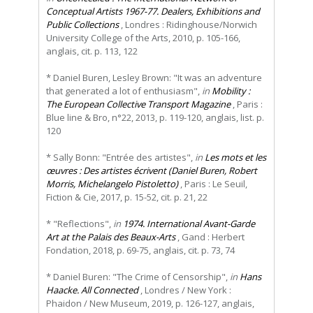
Conceptual Artists 1967-77. Dealers, Exhibitions and
Public Collections
, Londres : Ridinghouse/Norwich
University College of the Arts, 2010, p. 105-166,
anglais, cit. p. 113, 122
* Daniel Buren, Lesley Brown: "It was an adventure
that generated a lot of enthusiasm",
in
Mobility :
The European Collective Transport Magazine
, Paris :
Blue line & Bro, n°22, 2013, p. 119-120, anglais, list. p.
120
* Sally Bonn: "Entrée des artistes",
in
Les mots et les
œuvres : Des artistes écrivent (Daniel Buren, Robert
Morris, Michelangelo Pistoletto)
, Paris : Le Seuil,
Fiction & Cie, 2017, p. 15-52, cit. p. 21, 22
* "Reflections",
in
1974. International Avant-Garde
Art at the Palais des Beaux-Arts
, Gand : Herbert
Fondation, 2018, p. 69-75, anglais, cit. p. 73, 74
* Daniel Buren: "The Crime of Censorship",
in
Hans
Haacke. All Connected
, Londres / New York :
Phaidon / New Museum, 2019, p. 126-127, anglais,