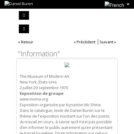
« Retour
« Précédent
Suivant »
"Information"
The Museum of Modern Art
New York, États-Unis
2 juillet-20 septembre 1970
Exposition de groupe
www.moma.org
Exposition organisée par Kynaston Mc Shine.
Dans le catalogue, texte de Daniel Buren sur le
thème de l'exposition insistant sur l'un des points
du travail en cours, à savoir qu’il n’est pas possible
d’en informer le public autrement qu’en présentant
le travail lui-même. Toute information sur celui-ci