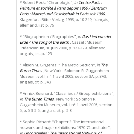
* Robert Fleck: "Chronologie",
in
Centre Paris :
Peinture et société à Paris depuis 1960 / Zentrum
Paris : Malerei und Gesellschaft in Paris seit 1960
,
Klagenfurt : Ritter Verlag, 1993, p. 10-249, français,
allemand, list. p. 76
* "Biographeien / Biographies",
in
Das Lied von der
Erde / The song of the earth
, Cassel : Museum
Fridericianum, 10 juin 2000, p. 123-129, allemand,
anglais, list. p. 123
* Alison M. Gingeras: "The Metro Section",
in
The
Buren Times
, New York : Solomon R. Guggenheim
Museum, vol. I, n° 1, avril 2005, section 3A, p. 3A3,
anglais, cit. p. 3A3
* Annick Boisnard: "Classifieds / Group exhibitions",
in
The Buren Times
, New York : Solomon R.
Guggenheim Museum, vol. I, n° 1, avril 2005, section
5, p. 5-3-5-5, anglais, cit. p. 5-3
* Sophie Richard: "Chapter 3: The international
network and major exhibitions: 1970-72 and later",
in
Unconcealed : The International Network of