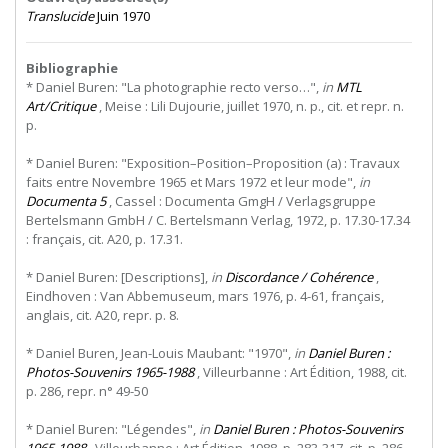
Translucide
Juin 1970
Bibliographie
* Daniel Buren: "La photographie recto verso…",
in
MTL
Art/Critique
, Meise : Lili Dujourie, juillet 1970, n. p., cit. et repr. n.
p.
* Daniel Buren: "Exposition–Position–Proposition (a) : Travaux
faits entre Novembre 1965 et Mars 1972 et leur mode",
in
Documenta 5
, Cassel : Documenta GmgH / Verlagsgruppe
Bertelsmann GmbH / C. Bertelsmann Verlag, 1972, p. 17.30-17.34
: français, cit. A20, p. 17.31.
* Daniel Buren: [Descriptions],
in
Discordance / Cohérence
,
Eindhoven : Van Abbemuseum, mars 1976, p. 4-61, français,
anglais, cit. A20, repr. p. 8.
* Daniel Buren, Jean-Louis Maubant: "1970",
in
Daniel Buren :
Photos-Souvenirs 1965-1988
, Villeurbanne : Art Édition, 1988, cit.
p. 286, repr. n° 49-50
* Daniel Buren: "Légendes",
in
Daniel Buren : Photos-Souvenirs