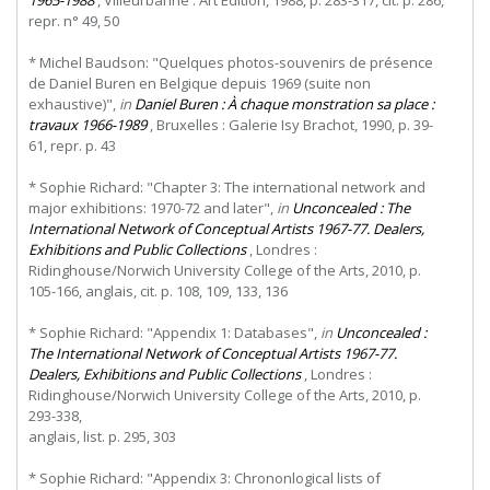
1965-1988
, Villeurbanne : Art Édition, 1988, p. 283-317, cit. p. 286,
repr. n° 49, 50
* Michel Baudson: "Quelques photos-souvenirs de présence
de Daniel Buren en Belgique depuis 1969 (suite non
exhaustive)",
in
Daniel Buren : À chaque monstration sa place :
travaux 1966-1989
, Bruxelles : Galerie Isy Brachot, 1990, p. 39-
61, repr. p. 43
* Sophie Richard: "Chapter 3: The international network and
major exhibitions: 1970-72 and later",
in
Unconcealed : The
International Network of Conceptual Artists 1967-77. Dealers,
Exhibitions and Public Collections
, Londres :
Ridinghouse/Norwich University College of the Arts, 2010, p.
105-166, anglais, cit. p. 108, 109, 133, 136
* Sophie Richard: "Appendix 1: Databases",
in
Unconcealed :
The International Network of Conceptual Artists 1967-77.
Dealers, Exhibitions and Public Collections
,
Londres
:
Ridinghouse/Norwich
University
College
of
the
Arts,
2010,
p.
293-338,
anglais, list. p. 295, 303
* Sophie Richard: "Appendix 3: Chrononlogical lists of