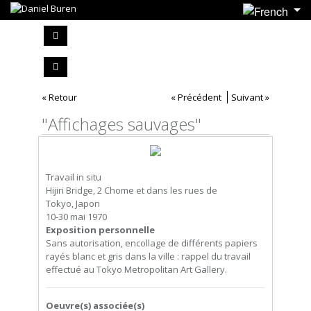
« Retour
« Précédent
Suivant »
"Affichages sauvages"
Travail in situ
Hijiri Bridge, 2 Chome et dans les rues de
Tokyo, Japon
10-30 mai 1970
Exposition personnelle
Sans autorisation, encollage de différents papiers
rayés blanc et gris dans la ville : rappel du travail
effectué au Tokyo Metropolitan Art Gallery.
Oeuvre(s) associée(s)