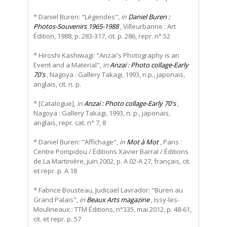
* Daniel Buren: "Légendes",
in
Daniel Buren :
Photos-Souvenirs 1965-1988
, Villeurbanne : Art
Édition, 1988, p. 283-317, cit. p. 286, repr. n° 52
* Hiroshi Kashiwagi: "Anzaï's Photography is an
Event and a Material",
in
Anzaï : Photo collage-Early
70's
, Nagoya : Gallery Takagi, 1993, n.p., japonais,
anglais, cit. n. p.
* [Catalogue],
in
Anzaï : Photo collage-Early 70's
,
Nagoya : Gallery Takagi, 1993, n. p., japonais,
anglais, repr. cat. n° 7, 8
* Daniel Buren: "Affichage",
in
Mot à Mot
, Paris :
Centre Pompidou / Éditions Xavier Barral / Éditions
de La Martinière, juin 2002, p. A 02-A 27, français, cit.
et repr. p. A 18
* Fabrice Bousteau, Judicaël Lavrador: "Buren au
Grand Palais",
in
Beaux Arts magazine
, Issy-les-
Moulineaux : TTM Éditions, n°335, mai 2012, p. 48-61,
cit. et repr. p. 57