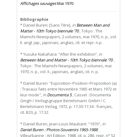
Affichages sauvages
Mai 1970
Bibliographie
* Daniel Buren: [Sans Titre],
in
Between Man and
Matter - 10th Tokyo biennale ‘70
, Tokyo : The
Mainichi Newspapers, 2 volumes, mai 1970, n. p., vol.
II. angl. jap., japonais, anglais, cit. et repr. n.p.
* Yusuke Nakahara: “After the exhibition”,
in
Between Man and Matter - 10th Tokyo biennale ‘70
,
Tokyo : The Mainichi Newspapers, 2 volumes, mai
1970, n. p., vol. II., japonais, anglais, cit. n. p.
* Daniel Buren: "Exposition–Position–Proposition (a)
: Travaux faits entre Novembre 1965 et Mars 1972 et
leur mode",
in
Documenta 5
, Cassel : Documenta
GmgH / Verlagsgruppe Bertelsmann GmbH / C.
Bertelsmann Verlag, 1972, p. 17.30-17.34 : français,
cit. B20, p. 17.32.
* Daniel Buren, Jean-Louis Maubant: "1970",
in
Daniel Buren : Photos-Souvenirs 1965-1988
,
Villeurbanne : Art Édition, 1988, cit. p. 286, repr. n° 52