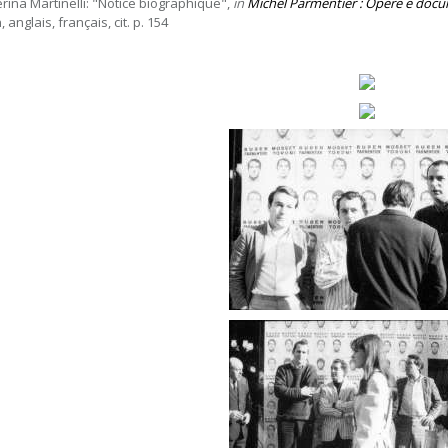
erina Martinelli: "Notice biographique",
in
Michel Parmentier : Opere e doc
n, anglais, français, cit. p. 154