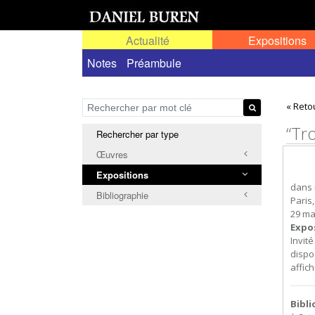
Actualité
Expositions
Toutes les expositions
Notes
Préambule
Expositions personn
« Reto
“Tr
Rechercher par type
Œuvres
Expositions
dans 
Bibliographie
Paris
29 ma
Expo
Invit
dispo
affic
Bibl