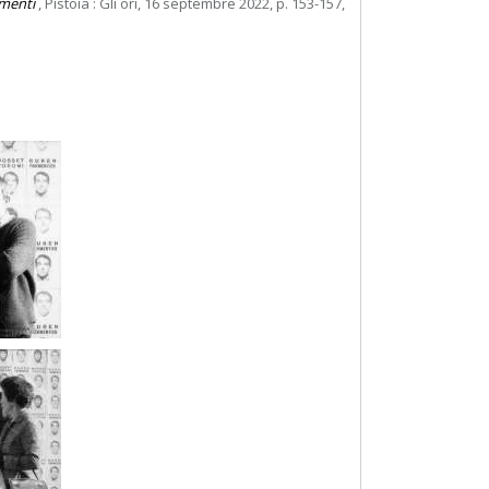
umenti
, Pistoia : Gli ori, 16 septembre 2022, p. 153-157,