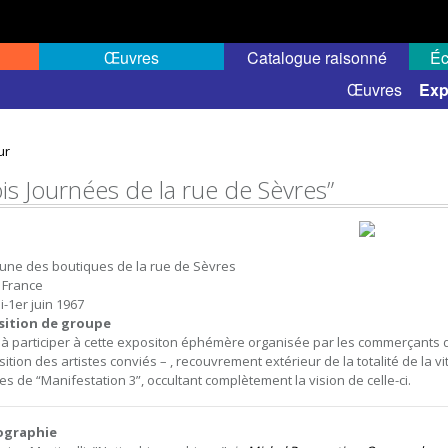
Œuvres
Catalogue raisonné
Éc
elles
Expositions de groupe
Œuvres
Exp
ur
ois Journées de la rue de Sèvres”
une des boutiques de la rue de Sèvres
, France
i-1er juin 1967
sition de groupe
é à participer à cette expositon éphémère organisée par les commerçants de
sition des artistes conviés – , recouvrement extérieur de la totalité de la
hes de “Manifestation 3”, occultant complètement la vision de celle-ci.
iographie