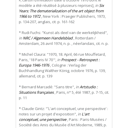
modèle a été réutilisé à plusieurs reprises],
in
Six
Years: The dematerialization of the art object from
1966 to 1972
, New York : Praeger Publishers, 1973,
p. 134-207, anglais, cit. p. 161-162
* Rudi Fuchs: "Kunst als deel van de werkelijkheid",
in
NRC / Algemeen Handelsblad
, Rotterdam /
Amsterdam, 26 avril 1974, n. p. , néerlandais, cit. n. p.
* Michel Claura: "1970, 18. April, 66 rue Mouffetard,
Paris, '18 Paris IV 70'",
in
Prospect - Retrospect :
Europa 1946-1976
, Cologne : Verlag der
Buchhandlung Walther König, octobre 1976, p. 139,
allemand, cit. p. 139
* Bernard Marcadé: "Sans titre",
in
Artstudio :
Situations françaises
, Paris, n° 5, été 1987, p. 7-15, cit.
p. 11
* Claude Gintz: "‛L'art conceptuel, une perspective’ :
notes sur un projet d'exposition",
in
L'art
conceptuel, une perspective
, Paris : Paris-Musées /
Société des Amis du Musée d'Art Moderne, 1989, p.