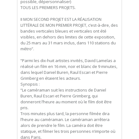
possible, dépersonnaliser)
TOUS LES PREMIERS PROJETS.
II MON SECOND PROJET EST LA RÉALISATION
LITTÉRALE DE MON PREMIER PROJET, c’est-à-dire, des
bandes verticales bleues et verticales ont été
visibles, en dehors des limites de cette exposition,
du 25 mars au 31 mars inclus, dans 110 stations du
métro”.
“Parmi les dix-huit artistes invités, David Lamelas a
réalisé un film en 16 mm, noir et blanc de 9 minutes,
dans lequel Daniel Buren, Raul Escari et Pierre
Grimberg en étaient les acteurs.
Synopsis :
“Le caméraman suit les instructions de Daniel
Buren, Raul Escari et Pierre Grimberg, qui
donneront l’heure au moment où le film doit être
pris.
Trois minutes plus tard, la personne filmée dira
l’heure au caméraman. Le caméraman arrêtera
alors de prendre le film. La caméra doit être
statique, et filmer les trois personnes n’importe où
dans Paris.