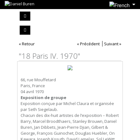
« Retour
« Précédent
Suivant »
"18 Paris IV. 1970"
66, rue Mouffetard
Paris, France
04 avril 1970
Exposition de groupe
Exposition conçue par Michel Claura et organisée
par Seth Siegelaub.
Chacun des dix-huit artistes de l’exposition – Robert
Barry, Marcel Broodthaers, Stanley Brouwn, Daniel
Buren, Jan Dibbets, Jean-Pierre Djian, Gilbert &
George, François Guinochet, Douglas Huebler, On
Kawara, Joseph Kosuth, David Lamelas, Sol LeWitt,