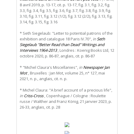
8 avril 2019, p. 13-17, cit. p. 13-17, fig. 3.1, fig. 3.2, fig.
3.3, fig. 3.4, fig. 3.5, fig. 3.6, fig. 3.7, fig. 3.8, fig. 3.9, fig.
3.10, fig. 3.11, fig. 3.12 (1/2), fig. 3.12 (2/2), fig. 3.13, fig.
3.14, fig. 3.15, fig. 3.16
* Seth Siegelaub: "Letter to potential patrons of the
exhibition and catalogue 18 Paris IV.70",
in
Seth
Siegelaub "Better Read than Dead" Writings and
Interviews 1964-2013
, Londres : Koenig Books Ltd, 12
octobre 2020, p. 86-87, anglais, cit. p. 86-87
* "Michel Claura's Miscellanies",
in
Newspaper Jan
Mot
, Bruxelles : Jan Mot, volume 25, n° 127, mai
2021, n. p., anglais, cit. n. p.
* Michel Claura: "A brief account of a precious life",
in
Criss-Cross
, Copenhague / Cologne : Roulette
russe / Walther and Franz König, 21 janvier 2023, p.
26-33, anglais, cit. p. 28