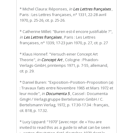
* Michel Claura: Réponses,
in
Les Lettres françaises
,
Paris : Les Lettres françaises, n° 1331, 22-28 avril
1970, p. 25-26, cit. p. 25-26.
* Catherine Millet: "Buren est-il encore justifiable ?",
in
Les Lettres françaises
, Paris : Les Lettres
françaises, n° 1339, 17-23 juin 1970, p. 27, cit. p. 27
* Klaus Honnef: "Versuch einer Concept Art
Theorie",
in
Concept Art
, Cologne : Phaidon-
Verlags-GmbH, printemps 1971, p. 7-55, allemand,
cit. p. 29.
* Daniel Buren: "Exposition–Position–Proposition (a)
: Travaux faits entre Novembre 1965 et Mars 1972 et
leur mode",
in
Documenta 5
, Cassel : Documenta
GmgH / Verlagsgruppe Bertelsmann GmbH / C.
Bertelsmann Verlag, 1972, p. 17.30-17.34 : français,
cit. B18, p. 17.32.
* Lucy Lippard: “1970” [avec repr. de « You are
invited to read this as a guide to what can be seen
», carton d’invitation daté d'octobre 1970 dont le