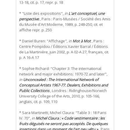
13-18, cit. p. 17, repr. p. 18
* "Liste des expositions",
in
L'art conceptuel, une
perspective
, Paris : Paris-Musées / Société des Amis
du Musée d'Art Moderne, 1989, p. 248-250, cit. et
affiche repr. p. 250
* Daniel Buren: "Affichage",
in
Mot à Mot
, Paris :
Centre Pompidou / Éditions Xavier Barral / Éditions
de La Martinière, juin 2002, p. A 02-A 27, français, cit.
p. A 16-A 17
* Sophie Richard: "Chapter 3: The international
network and major exhibitions: 1970-72 and later",
in
Unconcealed : The International Network of
Conceptual Artists 1967-77. Dealers, Exhibitions and
Public Collections
, Londres : Ridinghouse/Norwich
University College of the Arts, 2010, p. 105-166,
anglais, cit. p. 109, 110
* Sara Martinetti, Michel Claura: "Table 3 : 18 Paris
IV. 70",
in
Michel Claura : « Code vestimentaire : les
fruits déguisés ne seront pas acceptés. De quelques
insertions dans un moment de l’art peu vêtu »
, Paris,