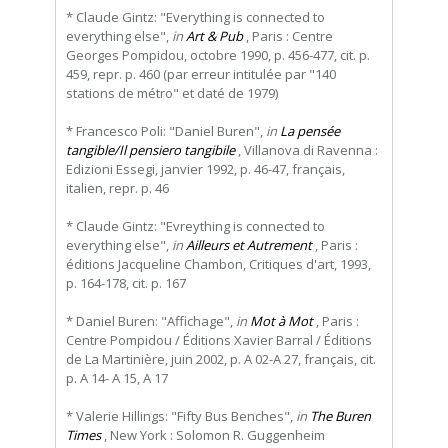
* Claude Gintz: "Everything is connected to
everything else",
in
Art & Pub
, Paris : Centre
Georges Pompidou, octobre 1990, p. 456-477, cit. p.
459, repr. p. 460 (par erreur intitulée par "140
stations de métro" et daté de 1979)
* Francesco Poli: "Daniel Buren",
in
La pensée
tangible/Il pensiero tangibile
, Villanova di Ravenna :
Edizioni Essegi, janvier 1992, p. 46-47, français,
italien, repr. p. 46
* Claude Gintz: "Evreything is connected to
everything else",
in
Ailleurs et Autrement
, Paris :
éditions Jacqueline Chambon, Critiques d'art, 1993,
p. 164-178, cit. p. 167
* Daniel Buren: "Affichage",
in
Mot à Mot
, Paris :
Centre Pompidou / Éditions Xavier Barral / Éditions
de La Martinière, juin 2002, p. A 02-A 27, français, cit.
p. A 14- A 15, A 17
* Valerie Hillings: "Fifty Bus Benches",
in
The Buren
Times
, New York : Solomon R. Guggenheim