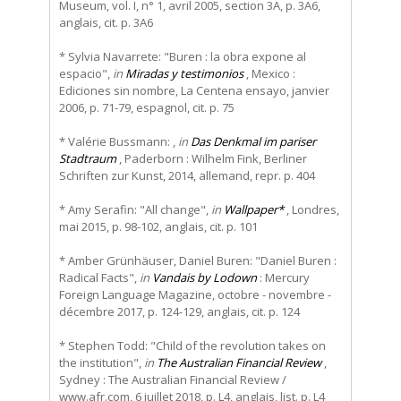
Museum, vol. I, n° 1, avril 2005, section 3A, p. 3A6,
anglais, cit. p. 3A6
* Sylvia Navarrete: "Buren : la obra expone al
espacio",
in
Miradas y testimonios
, Mexico :
Ediciones sin nombre, La Centena ensayo, janvier
2006, p. 71-79, espagnol, cit. p. 75
* Valérie Bussmann: ,
in
Das Denkmal im pariser
Stadtraum
, Paderborn : Wilhelm Fink, Berliner
Schriften zur Kunst, 2014, allemand, repr. p. 404
* Amy Serafin: "All change",
in
Wallpaper*
, Londres,
mai 2015, p. 98-102, anglais, cit. p. 101
* Amber Grünhäuser, Daniel Buren: "Daniel Buren :
Radical Facts",
in
Vandais by Lodown
: Mercury
Foreign Language Magazine, octobre - novembre -
décembre 2017, p. 124-129, anglais, cit. p. 124
* Stephen Todd: "Child of the revolution takes on
the institution",
in
The Australian Financial Review
,
Sydney : The Australian Financial Review /
www.afr.com, 6 juillet 2018, p. L4, anglais, list. p. L4