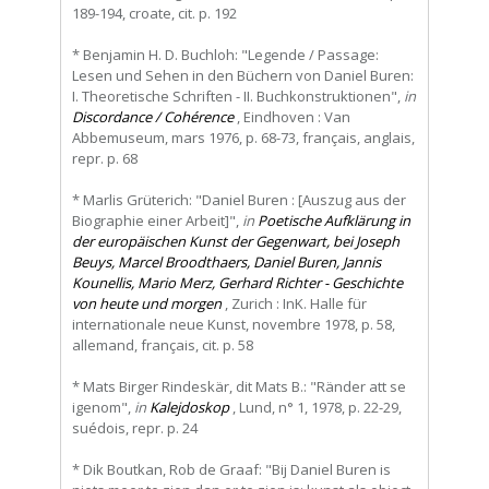
189-194, croate, cit. p. 192
* Benjamin H. D. Buchloh: "Legende / Passage:
Lesen und Sehen in den Büchern von Daniel Buren:
I. Theoretische Schriften - II. Buchkonstruktionen",
in
Discordance / Cohérence
, Eindhoven : Van
Abbemuseum, mars 1976, p. 68-73, français, anglais,
repr. p. 68
* Marlis Grüterich: "Daniel Buren : [Auszug aus der
Biographie einer Arbeit]",
in
Poetische Aufklärung in
der europäischen Kunst der Gegenwart, bei Joseph
Beuys, Marcel Broodthaers, Daniel Buren, Jannis
Kounellis, Mario Merz, Gerhard Richter - Geschichte
von heute und morgen
, Zurich : InK. Halle für
internationale neue Kunst, novembre 1978, p. 58,
allemand, français, cit. p. 58
* Mats Birger Rindeskär, dit Mats B.: "Ränder att se
igenom",
in
Kalejdoskop
, Lund, n° 1, 1978, p. 22-29,
suédois, repr. p. 24
* Dik Boutkan, Rob de Graaf: "Bij Daniel Buren is