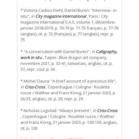
* Victoria Cadiou-Diehl, Daniel Buren: "Interview - in
situ",
in
City magazine international
, Paris : City
magazine international S.A.S, volume 1, décembre-
janvier 2018-2019, p. 70-79 (p. 71-75 français, p. 77-78
(anglais), cit. p. 72 (français), p. 77 (anglais), repr. p.
75
* "A conversation with Daniel Buren",
in
Calligraphy,
work in situ
, Taipei : Blue dragon art company,
novembre 2021, p. 32-41, taïwanais, anglais, cit. p.
37, repr. coul. p. 36
* Michel Claura: "A brief account of a precious life",
in
Criss-Cross
, Copenhague / Cologne : Roulette
russe / Walther and Franz König, 21 janvier 2023, p.
26-33, anglais, cit. p. 28, repr. p. 29
* Nicholas Logsdail: "Always present",
in
Criss-Cross
, Copenhague / Cologne : Roulette russe / Walther
and Franz König, 21 janvier 2023, p. 128-139, anglais,
cit. p. 128