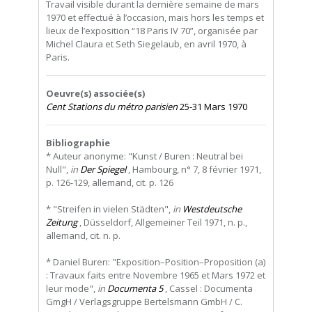
Travail visible durant la dernière semaine de mars
1970 et effectué à l’occasion, mais hors les temps et
lieux de l’exposition “18 Paris IV 70”, organisée par
Michel Claura et Seth Siegelaub, en avril 1970, à
Paris.
Oeuvre(s) associée(s)
Cent Stations du métro parisien
25-31 Mars 1970
Bibliographie
* Auteur anonyme: "Kunst / Buren : Neutral bei
Null",
in
Der Spiegel
, Hambourg, n° 7, 8 février 1971,
p. 126-129, allemand, cit. p. 126
* "Streifen in vielen Städten",
in
Westdeutsche
Zeitung
, Düsseldorf, Allgemeiner Teil 1971, n. p.,
allemand, cit. n. p.
* Daniel Buren: "Exposition–Position–Proposition (a)
: Travaux faits entre Novembre 1965 et Mars 1972 et
leur mode",
in
Documenta 5
, Cassel : Documenta
GmgH / Verlagsgruppe Bertelsmann GmbH / C.