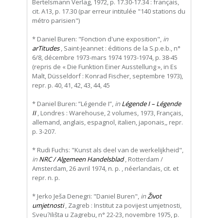
Bertelsmann Verlag, 1972, p. 17.30-17.34 : français,
cit. A13, p. 17.30 (par erreur intitulée "140 stations du
métro parisien")
* Daniel Buren: "Fonction d'une exposition",
in
arTitudes
, Saint-Jeannet : éditions de la S.p.e.b., n°
6/8, décembre 1973-mars 1974 1973-1974, p. 38-45
(repris de « Die Funktion Einer Ausstellung », in Es
Malt, Düsseldorf : Konrad Fischer, septembre 1973),
repr. p. 40, 41, 42, 43, 44, 45
* Daniel Buren: ”Légende I”,
in
Légende I – Légende
II
, Londres : Warehouse, 2 volumes, 1973, Français,
allemand, anglais, espagnol, italien, japonais,, repr.
p. 3-207.
* Rudi Fuchs: "Kunst als deel van de werkelijkheid",
in
NRC / Algemeen Handelsblad
, Rotterdam /
Amsterdam, 26 avril 1974, n. p. , néerlandais, cit. et
repr. n. p.
* Jerko Ješa Denegri: "Daniel Buren",
in
Život
umjetnosti
, Zagreb : Institut za povijest umjetnosti,
Sveu?ilišta u Zagrebu, n° 22-23, novembre 1975, p.