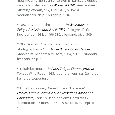
niets meer te zien dan er te zien is: kunst als object
van de kunstenaar",
in
Wonen-TA/BK
, Amsterdam :
Stichting Wonen, n°7, avril 1980, p. 15-19,
néerlandais, cit. p. 16, repr. p. 1, 16
* Laszlo Glozer: "Filmkonzept",
in
Westkunst :
Zeitgenössische Kunst seit 1939
, Cologne : DuMont
Buchverlag, 1981, p. 496-510, allemand, cit. p. 509
* Olle Granath: "La rue : Documentation
photographique",
in
Daniel Buren, Coïncidences
,
Stockholm : Moderna Museet, 1984, p. 8-15, suédois,
français, cit. p. 10
* Takahiko Iimura: ,
in
Paris-Tokyo, Cinema Journal
,
Tokyo : Wind Rose, 1985, japonais, repr. sur 2ème et
3ème de couverture
* Anne Baldassari, Daniel Buren: "Entrevue",
in
Daniel Buren / Entrevue : Conversations avec Anne
Baldassari
, Paris : Musée des Arts Décoratifs /
Flammarion, 25 mars 1987, p. 9-87, cit. p. 39, repr. p.
41