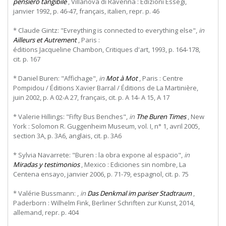
pensiero tangibile
, Villanova di Ravenna : Edizioni Essegi,
janvier 1992, p. 46-47, français, italien, repr. p. 46
* Claude Gintz: "Evreything is connected to everything else",
in
Ailleurs et Autrement
,
Paris
:
éditions Jacqueline Chambon, Critiques d'art, 1993, p. 164-178,
cit. p. 167
* Daniel Buren: "Affichage",
in
Mot à Mot
, Paris : Centre
Pompidou / Éditions Xavier Barral / Éditions de La Martinière,
juin 2002, p. A 02-A 27, français, cit. p. A 14- A 15, A 17
* Valerie Hillings: "Fifty Bus Benches",
in
The Buren Times
, New
York : Solomon R. Guggenheim Museum, vol. I, n° 1, avril 2005,
section 3A, p. 3A6, anglais, cit. p. 3A6
* Sylvia Navarrete: "Buren : la obra expone al espacio",
in
Miradas y testimonios
, Mexico : Ediciones sin nombre, La
Centena ensayo, janvier 2006, p. 71-79, espagnol, cit. p. 75
* Valérie Bussmann: ,
in
Das Denkmal im pariser Stadtraum
,
Paderborn : Wilhelm Fink, Berliner Schriften zur Kunst, 2014,
allemand, repr. p. 404