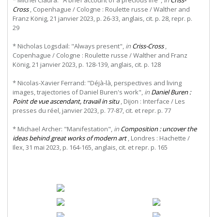
* Michel Claura: "A brief account of a precious life",
in
Criss-
Cross
, Copenhague / Cologne : Roulette russe / Walther and
Franz König, 21 janvier 2023, p. 26-33, anglais, cit. p. 28, repr. p.
29
* Nicholas Logsdail: "Always present",
in
Criss-Cross
,
Copenhague / Cologne : Roulette russe / Walther and Franz
König, 21 janvier 2023, p. 128-139, anglais, cit. p. 128
* Nicolas-Xavier Ferrand: "Déjà-là, perspectives and living
images, trajectories of Daniel Buren's work",
in
Daniel Buren :
Point de vue ascendant, travail in situ
, Dijon : Interface / Les
presses du réel, janvier 2023, p. 77-87, cit. et repr. p. 77
* Michael Archer: "Manifestation",
in
Composition : uncover the
ideas behind great works of modern art
, Londres : Hachette /
Ilex, 31 mai 2023, p. 164-165, anglais, cit. et repr. p. 165