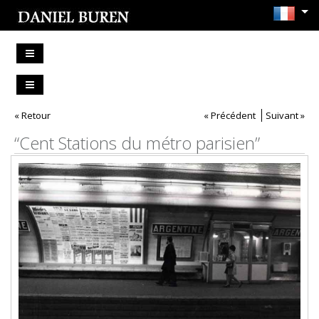
« Retour
« Précédent
Suivant »
“Cent Stations du métro parisien”