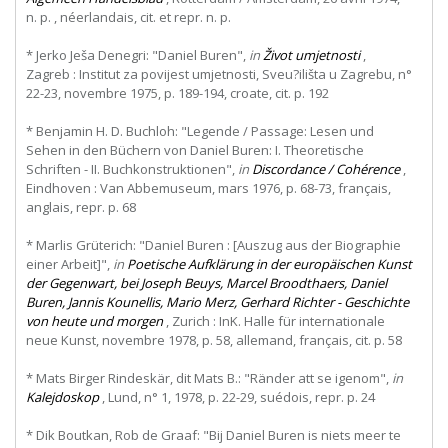
n. p. , néerlandais, cit. et repr. n. p.
* Jerko Ješa Denegri: "Daniel Buren",
in
Život umjetnosti
,
Zagreb : Institut za povijest umjetnosti, Sveu?ilišta u Zagrebu, n°
22-23, novembre 1975, p. 189-194, croate, cit. p. 192
* Benjamin H. D. Buchloh: "Legende / Passage: Lesen und
Sehen in den Büchern von Daniel Buren: I. Theoretische
Schriften - II. Buchkonstruktionen",
in
Discordance / Cohérence
,
Eindhoven : Van Abbemuseum, mars 1976, p. 68-73, français,
anglais, repr. p. 68
* Marlis Grüterich: "Daniel Buren : [Auszug aus der Biographie
einer Arbeit]",
in
Poetische
Aufklärung
in
der
europäischen
Kunst
der
Gegenwart,
bei
Joseph
Beuys,
Marcel
Broodthaers,
Daniel
Buren,
Jannis
Kounellis,
Mario
Merz,
Gerhard
Richter
-
Geschichte
von heute und morgen
, Zurich : InK. Halle für internationale
neue Kunst, novembre 1978, p. 58, allemand, français, cit. p. 58
* Mats Birger Rindeskär, dit Mats B.: "Ränder att se igenom",
in
Kalejdoskop
, Lund, n° 1, 1978, p. 22-29, suédois, repr. p. 24
* Dik Boutkan, Rob de Graaf: "Bij Daniel Buren is niets meer te