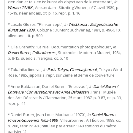
zien dan er te zien is: kunst als object van de kunstenaar",
in
Wonen-TA/BK
, Amsterdam : Stichting Wonen, n°7, avril 1980, p.
15-19, néerlandais, cit. p. 16, repr. p. 1, 16
* Laszlo Glozer: "Filmkonzept",
in
Westkunst : Zeitgenössische
Kunst seit 1939
, Cologne : DuMont Buchverlag, 1981, p. 496-510,
allemand, cit. p. 509
* Olle Granath: "La rue : Documentation photographique",
in
Daniel Buren, Coïncidences
, Stockholm : Moderna Museet, 1984,
p. 8-15, suédois, français, cit. p. 10
* Takahiko Iimura: ,
in
Paris-Tokyo, Cinema Journal
, Tokyo : Wind
Rose, 1985, japonais, repr. sur 2ème et 3ème de couverture
* Anne Baldassari, Daniel Buren: "Entrevue",
in
Daniel Buren /
Entrevue : Conversations avec Anne Baldassari
, Paris : Musée
des Arts Décoratifs / Flammarion, 25 mars 1987, p. 9-87, cit. p. 39,
repr. p. 41
* Daniel Buren, Jean-Louis Maubant: "1970",
in
Daniel Buren :
Photos-Souvenirs 1965-1988
, Villeurbanne : Art Édition, 1988, cit.
p. 286, repr. n° 48 (Intitulée par erreur "140 stations du métro
parisien".)