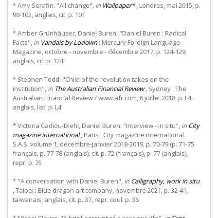
* Amy Serafin: "All change",
in
Wallpaper*
, Londres, mai 2015, p.
98-102, anglais, cit. p. 101
* Amber Grünhäuser, Daniel Buren: "Daniel Buren : Radical
Facts",
in
Vandais by Lodown
: Mercury Foreign Language
Magazine, octobre - novembre - décembre 2017, p. 124-129,
anglais, cit. p. 124
* Stephen Todd: "Child of the revolution takes on the
institution",
in
The Australian Financial Review
, Sydney : The
Australian Financial Review / www.afr.com, 6 juillet 2018, p. L4,
anglais, list. p. L4
* Victoria Cadiou-Diehl, Daniel Buren: "Interview - in situ",
in
City
magazine international
, Paris : City magazine international
S.A.S, volume 1, décembre-janvier 2018-2019, p. 70-79 (p. 71-75
français, p. 77-78 (anglais), cit. p. 72 (français), p. 77 (anglais),
repr. p. 75
* "A conversation with Daniel Buren",
in
Calligraphy, work in situ
, Taipei : Blue dragon art company, novembre 2021, p. 32-41,
taïwanais, anglais, cit. p. 37, repr. coul. p. 36