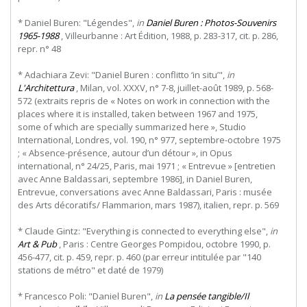
* Daniel Buren: "Légendes",
in
Daniel Buren : Photos-Souvenirs
1965-1988
, Villeurbanne : Art Édition, 1988, p. 283-317, cit. p. 286,
repr. n° 48
* Adachiara Zevi: "Daniel Buren : conflitto ‘in situ’",
in
L'Architettura
, Milan, vol. XXXV, n° 7-8, juillet-août 1989, p. 568-
572 (extraits repris de « Notes on work in connection with the
places where it is installed, taken between 1967 and 1975,
some of which are specially summarized here », Studio
International, Londres, vol. 190, n° 977, septembre-octobre 1975
; « Absence-présence, autour d’un détour », in Opus
international, n° 24/25, Paris, mai 1971 ; « Entrevue » [entretien
avec Anne Baldassari, septembre 1986], in Daniel Buren,
Entrevue, conversations avec Anne Baldassari, Paris : musée
des Arts décoratifs/ Flammarion, mars 1987), italien, repr. p. 569
* Claude Gintz: "Everything is connected to everything else",
in
Art & Pub
, Paris : Centre Georges Pompidou, octobre 1990, p.
456-477, cit. p. 459, repr. p. 460 (par erreur intitulée par "140
stations de métro" et daté de 1979)
* Francesco Poli: "Daniel Buren",
in
La pensée tangible/Il