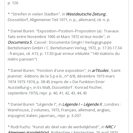
p. 126
* "Streifen in vielen Städten",
in
Westdeutsche Zeitung
,
Düsseldorf, Allgemeiner Teil 1971, n. p., allemand, cit. n. p.
* Daniel Buren: "Exposition–Position–Proposition (a) : Travaux
faits entre Novembre 1965 et Mars 1972 et leur mode",
in
Documenta 5
, Cassel : Documenta GmgH / Verlagsgruppe
Bertelsmann GmbH / C. Bertelsmann Verlag, 1972, p. 17.30-17.34
: français, cit. A13, p. 17.30 (par erreur intitulée "140 stations du
métro parisien")
* Daniel Buren: "Fonction d'une exposition",
in
arTitudes
, Saint-
Jeannet : éditions de la S.p.e.b., n° 6/8, décembre 1973-mars
1974 1973-1974, p. 38-45 (repris de « Die Funktion Einer
Ausstellung », in Es Malt, Düsseldorf : Konrad Fischer,
septembre 1973), repr. p. 40, 41, 42, 43, 44, 45
* Daniel Buren: ”Légende I”,
in
Légende I – Légende II
, Londres :
Warehouse, 2 volumes, 1973, Français, allemand, anglais,
espagnol, italien, japonais,, repr. p. 3-207.
* Rudi Fuchs: "Kunst als deel van de werkelijkheid",
in
NRC /
Algemeen Handelsblad
, Rotterdam / Amsterdam, 26 avril 1974,