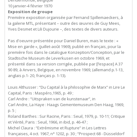
Dendermonde, Belgique
10 janvier-4 février 1970
Exposition de groupe
Première exposition organisée par Fernand Spillemaeckers, à
la galerie MTL, présentant – outre des œuvres de Guy Mees,
Yves Desmet et Lili Dujourie –, des textes de divers auteurs.
Pas d'oeuvre présentée pour Daniel Buren, mais le texte : «
Mise en garde », (juillet-août 1969), publié en français, pour la
première fois dans le catalogue Konzeption/Conception, par le
Stadtische Museum de Leverkusen en octobre 1969, et
présenté dans sa version corrigée, publiée par [l’espace] A 37
90 89, à Anvers, Belgique, en novembre 1969, (allemand p.1-13,
anglais p.1- 20, français p. 1-13).
Louis Althusser : “Du Capital à la philosophie de Marx” in Lire Le
Capital, Paris : Maspéro,1965, p. 49 ;
Carl
Andre
:
“Uitspraken
van
de
kunstenaar”,
in
Carl Andre, La Haye : Haags Gementemuseum Den Haag, 1969,
p. 5 ;
Roland Barthes : Sur Racine, Paris : Seuil, 1979, p. 10-11; Critique
et Vérité, Paris : Seuil, 1966, in ibid, p. 46-47 ;
Michel Claura : “Extrémisme et Rupture” in Les Lettres
françaises, 4 oct. 1967, n° 1202, p. 30 ; “Prospect 68 - Düsseldorf