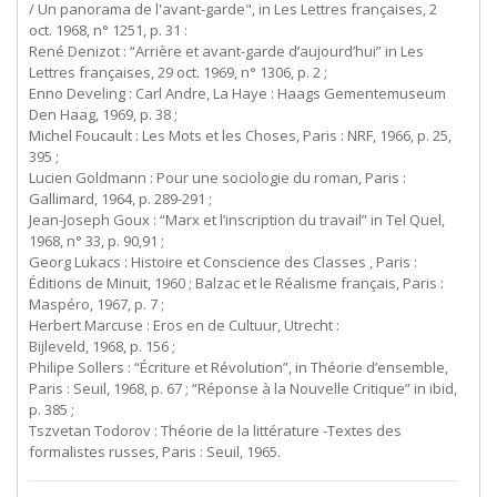
/ Un panorama de l'avant-garde", in Les Lettres françaises, 2
oct. 1968, n° 1251, p. 31 :
René Denizot : “Arrière et avant-garde d’aujourd’hui” in Les
Lettres françaises, 29 oct. 1969, n° 1306, p. 2 ;
Enno Develing : Carl Andre, La Haye : Haags Gementemuseum
Den Haag, 1969, p. 38 ;
Michel Foucault : Les Mots et les Choses, Paris : NRF, 1966, p. 25,
395 ;
Lucien Goldmann : Pour une sociologie du roman, Paris :
Gallimard, 1964, p. 289-291 ;
Jean-Joseph Goux : “Marx et l’inscription du travail” in Tel Quel,
1968, n° 33, p. 90,91 ;
Georg Lukacs : Histoire et Conscience des Classes , Paris :
Éditions de Minuit, 1960 ; Balzac et le Réalisme français, Paris :
Maspéro, 1967, p. 7 ;
Herbert
Marcuse
:
Eros
en
de
Cultuur,
Utrecht
:
Bijleveld, 1968, p. 156 ;
Philipe Sollers : “Écriture et Révolution”, in Théorie d’ensemble,
Paris : Seuil, 1968, p. 67 ; “Réponse à la Nouvelle Critique” in ibid,
p. 385 ;
Tszvetan Todorov : Théorie de la littérature -Textes des
formalistes russes, Paris : Seuil, 1965.