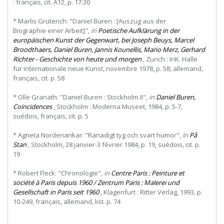
: français, cit. A12, p. 17.30
*
Marlis
Grüterich:
"Daniel
Buren
:
[Auszug
aus
der
Biographie einer Arbeit]",
in
Poetische Aufklärung in der
europäischen Kunst der Gegenwart, bei Joseph Beuys, Marcel
Broodthaers, Daniel Buren, Jannis Kounellis, Mario Merz, Gerhard
Richter - Geschichte von heute und morgen
, Zurich : InK. Halle
für internationale neue Kunst, novembre 1978, p. 58, allemand,
français, cit. p. 58
* Olle Granath: "Daniel Buren : Stockholm II",
in
Daniel Buren,
Coïncidences
, Stockholm : Moderna Museet, 1984, p. 5-7,
suédois, français, cit. p. 5
* Agneta Nordenankar: "Ranadigt tyg och svart humor",
in
På
Stan
, Stockholm, 28 janvier-3 février 1984, p. 19, suédois, cit. p.
19
* Robert Fleck: "Chronologie",
in
Centre Paris : Peinture et
société à Paris depuis 1960 / Zentrum Paris : Malerei und
Gesellschaft in Paris seit 1960
, Klagenfurt : Ritter Verlag, 1993, p.
10-249, français, allemand, list. p. 74