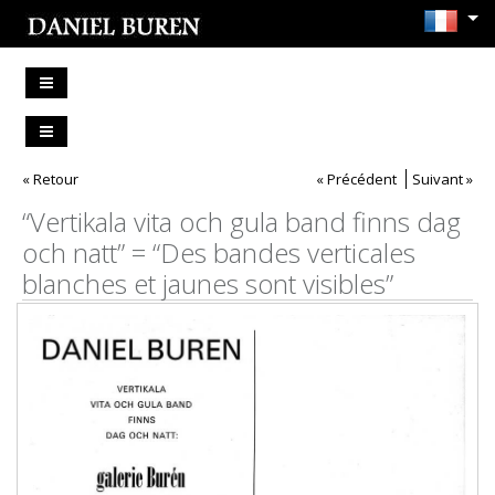
« Retour
« Précédent
Suivant »
“Vertikala vita och gula band finns dag
och natt” = “Des bandes verticales
blanches et jaunes sont visibles”