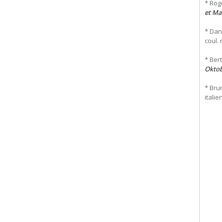
* Rog
et Ma
* Dan
coul. 
* Ber
Oktob
* Brun
italie