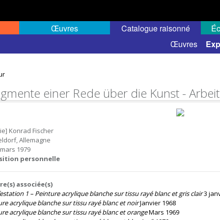
Œuvres
Catalogue raisonné
Éc
elles
Expositions de groupe
Œuvres
Exp
ur
agmente einer Rede über die Kunst - Arbei
rie] Konrad Fischer
ldorf, Allemagne
 mars 1979
sition personnelle
e(s) associée(s)
station 1 – Peinture acrylique blanche sur tissu rayé blanc et gris clair
3 jan
re acrylique blanche sur tissu rayé blanc et noir
Janvier 1968
ure acrylique blanche sur tissu rayé blanc et orange
Mars 1969