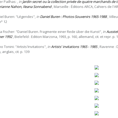
er Pailhas: ,
in
Jardin secret ou la collection privée de quatre marchands de 
rianne Nahon, Ileana Sonnabend
, Marseille : Éditions ARCA, Cahiers de l'AR
iel Buren: "Légendes",
in
Daniel Buren : Photos-Souvenirs 1965-1988
, Villeu
n° 12
ta Fischer: "Daniel Buren. Fragmente einer Rede über die Kunst",
in
Ausstel
er 1992
, Bielefeld : Edition Marzona, 1993, p. 160, allemand, cit. et repr. p. 
o Tonini: "Artists'Invitations",
in
Artists' invitations 1965 - 1985
, Ravenne : D
n, anglais, cit. p. 139