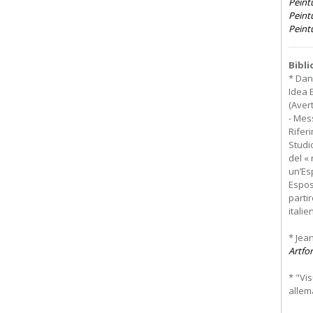
Peintu
Peint
Peintu
Bibl
* Dan
Idea E
(Avert
- Mess
Riferi
Studi
del «
un’Es
Esposi
partir
italien
* Jea
Artfo
* "Vi
allema