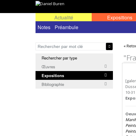
Actualité
Expositions
Toutes les expositions
Notes
Préambule
Expositions personn
« Reto
"Fr
Rechercher par type
Œuvres
Expositions
[gale
Bibliographie
Düsse
10-31
Expo
Oeuvr
Manife
Peintu
Peint