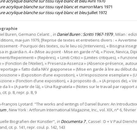
re acrylique blanche sur tissu rayé blanc et bleu
Avril 1970
ure acrylique blanche sur tissu rayé blanc et marron
Mars 1971
re acrylique blanche sur tissu rayé blanc et bleu
Juillet 1972
iographie
iel Buren, Germano Celant: ,
in
Daniel Buren : Scritti 1967-1979
, Milan : edi
ditions, mai-juin 1979, [Reprise de textes et entretiens divers : « Avvertime
issement - Pourquoi des textes, ou le lieu où j’interviens), « Bisogna insegna
a in guardia n. 4 » (Mise au point - Mise en garde n°4), « Piove, Nevica, Dipinge 
menti/Reperimenti » (Repères), « Limiti Critici » (Limites critiques), « Funz
o » (Fonction de l’Atelier), « Presenza-Assenza » (Absence-présence, autour 
 reportage » fatto dalla NKV giapponese » (Mise en garde à lire au début du 
posizione » (Exposition d’une exposition), « Un’esposizione esemplare » (
zione » (Fonction d’une exposition), « à proposito di... » (A propos de), « Vela
e da li » (A partir de là), « Una Ragnatela » (Notes sur le travail par rapport
, cit. p. 8, repr. p. 8, 9
n-François Lyotard: "The works and writings of Daniel Buren: An Introducti
rum
, New York : Artforum International Magazine, Inc., vol. XIX, n° 6, février 
suelle Biografien der Künstler",
in
Documenta 7
, Cassel : D + V Paul Dieric
nd, cit. p. 141, repr. coul. p. 142, 143