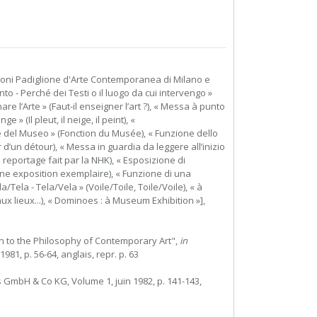
zioni Padiglione d'Arte Contemporanea di Milano e
nto - Perché dei Testi o il luogo da cui intervengo »
re l’Arte » (Faut-il enseigner l’art ?), « Messa à punto
» (Il pleut, il neige, il peint), «
ione del Museo » (Fonction du Musée), « Funzione dello
d’un détour), « Messa in guardia da leggere all’inizio
reportage fait par la NHK), « Esposizione di
Une exposition exemplaire), « Funzione di una
/Tela - Tela/Vela » (Voile/Toile, Toile/Voile), « à
 aux lieux...), « Dominoes : à Museum Exhibition »],
on to the Philosophy of Contemporary Art",
in
1981, p. 56-64, anglais, repr. p. 63
hs GmbH & Co KG, Volume 1, juin 1982, p. 141-143,