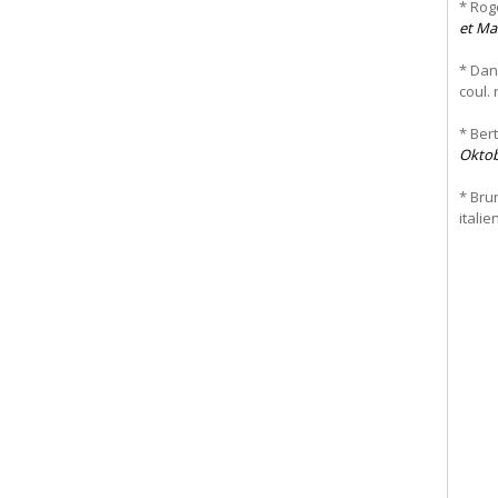
* Rog
et Ma
* Dan
coul. 
* Ber
Oktob
* Brun
italie