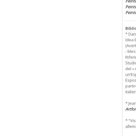
Peintu
Peint
Peintu
Bibl
* Dan
Idea E
(Avert
- Mess
Riferi
Studi
del «
un’Es
Esposi
partir
italien
* Jea
Artfo
* "Vi
allema