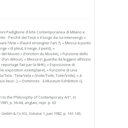
zioni Padiglione d'Arte Contemporanea di Milano e
nto - Perché dei Testi o il luogo da cui intervengo »
re l’Arte » (Faut-il enseigner l’art ?), « Messa à punto
» (Il pleut, il neige, il peint), «
ione del Museo » (Fonction du Musée), « Funzione dello
d’un détour), « Messa in guardia da leggere all’inizio
reportage fait par la NHK), « Esposizione di
Une exposition exemplaire), « Funzione di una
/Tela - Tela/Vela » (Voile/Toile, Toile/Voile), « à
 aux lieux...), « Dominoes : à Museum Exhibition »],
on to the Philosophy of Contemporary Art",
in
1981, p. 56-64, anglais, repr. p. 63
hs GmbH & Co KG, Volume 1, juin 1982, p. 141-143,