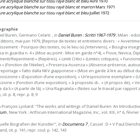
re acrylique blanche sur tissu rayé blanc et bleu
Avril 1970
ure acrylique blanche sur tissu rayé blanc et marron
Mars 1971
re acrylique blanche sur tissu rayé blanc et bleu
Juillet 1972
iographie
iel Buren, Germano Celant: ,
in
Daniel Buren : Scritti 1967-1979
, Milan : edi
ditions, mai-juin 1979, [Reprise de textes et entretiens divers : « Avvertime
issement - Pourquoi des textes, ou le lieu où j’interviens), « Bisogna insegna
a in guardia n. 4 » (Mise au point - Mise en garde n°4), « Piove, Nevica, Dipinge 
menti/Reperimenti » (Repères), « Limiti Critici » (Limites critiques), « Funz
o » (Fonction de l’Atelier), « Presenza-Assenza » (Absence-présence, autour 
 reportage » fatto dalla NKV giapponese » (Mise en garde à lire au début du 
posizione » (Exposition d’une exposition), « Un’esposizione esemplare » (
zione » (Fonction d’une exposition), « à proposito di... » (A propos de), « Vela
e da li » (A partir de là), « Una Ragnatela » (Notes sur le travail par rapport
, cit. p. 8, repr. p. 8, 9
n-François Lyotard: "The works and writings of Daniel Buren: An Introducti
rum
, New York : Artforum International Magazine, Inc., vol. XIX, n° 6, février 
suelle Biografien der Künstler",
in
Documenta 7
, Cassel : D + V Paul Dieric
nd, cit. p. 141, repr. coul. p. 142, 143