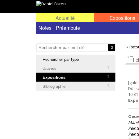
Actualité
Expositions
Toutes les expositions
Notes
Préambule
Expositions personn
« Reto
"Fr
Rechercher par type
Œuvres
Expositions
[gale
Bibliographie
Düsse
10-31
Expo
Oeuvr
Manife
Peintu
Peint