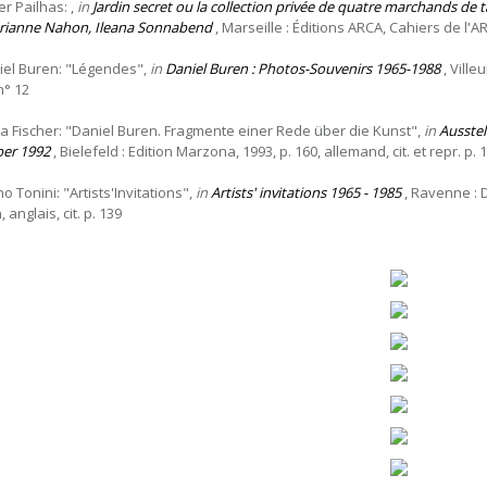
er Pailhas: ,
in
Jardin secret ou la collection privée de quatre marchands de 
rianne Nahon, Ileana Sonnabend
, Marseille : Éditions ARCA, Cahiers de l'AR
iel Buren: "Légendes",
in
Daniel Buren : Photos-Souvenirs 1965-1988
, Villeu
n° 12
ta Fischer: "Daniel Buren. Fragmente einer Rede über die Kunst",
in
Ausstel
er 1992
, Bielefeld : Edition Marzona, 1993, p. 160, allemand, cit. et repr. p. 
o Tonini: "Artists'Invitations",
in
Artists' invitations 1965 - 1985
, Ravenne : D
n, anglais, cit. p. 139