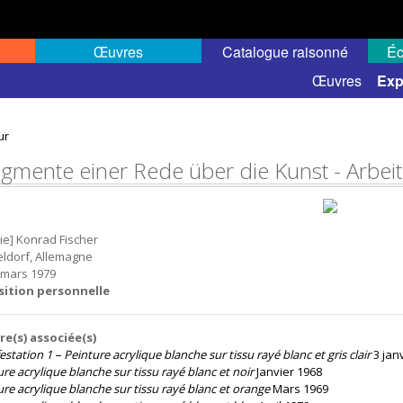
Œuvres
Catalogue raisonné
Éc
elles
Expositions de groupe
Œuvres
Exp
ur
agmente einer Rede über die Kunst - Arbei
rie] Konrad Fischer
ldorf, Allemagne
 mars 1979
sition personnelle
e(s) associée(s)
station 1 – Peinture acrylique blanche sur tissu rayé blanc et gris clair
3 jan
re acrylique blanche sur tissu rayé blanc et noir
Janvier 1968
ure acrylique blanche sur tissu rayé blanc et orange
Mars 1969