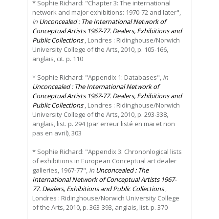
* Sophie Richard: "Chapter 3: The international
network and major exhibitions: 1970-72 and later",
in
Unconcealed : The International Network of
Conceptual Artists 1967-77. Dealers, Exhibitions and
Public Collections
, Londres : Ridinghouse/Norwich
University College of the Arts, 2010, p. 105-166,
anglais, cit. p. 110
* Sophie Richard: "Appendix 1: Databases",
in
Unconcealed : The International Network of
Conceptual Artists 1967-77. Dealers, Exhibitions and
Public Collections
, Londres : Ridinghouse/Norwich
University College of the Arts, 2010, p. 293-338,
anglais, list. p. 294 (par erreur listé en mai et non
pas en avril), 303
* Sophie Richard: "Appendix 3: Chrononlogical lists
of exhibitions in European Conceptual art dealer
galleries, 1967-77",
in
Unconcealed : The
International Network of Conceptual Artists 1967-
77. Dealers, Exhibitions and Public Collections
,
Londres : Ridinghouse/Norwich University College
of the Arts, 2010, p. 363-393, anglais, list. p. 370