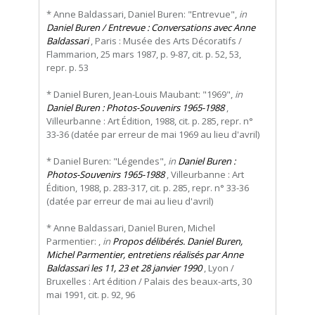
* Anne Baldassari, Daniel Buren: "Entrevue",
in
Daniel Buren / Entrevue : Conversations avec Anne
Baldassari
, Paris : Musée des Arts Décoratifs /
Flammarion, 25 mars 1987, p. 9-87, cit. p. 52, 53,
repr. p. 53
* Daniel Buren, Jean-Louis Maubant: "1969",
in
Daniel Buren : Photos-Souvenirs 1965-1988
,
Villeurbanne : Art Édition, 1988, cit. p. 285, repr. n°
33-36 (datée par erreur de mai 1969 au lieu d'avril)
* Daniel Buren: "Légendes",
in
Daniel Buren :
Photos-Souvenirs 1965-1988
, Villeurbanne : Art
Édition, 1988, p. 283-317, cit. p. 285, repr. n° 33-36
(datée par erreur de mai au lieu d'avril)
* Anne Baldassari, Daniel Buren, Michel
Parmentier: ,
in
Propos délibérés. Daniel Buren,
Michel Parmentier, entretiens réalisés par Anne
Baldassari les 11, 23 et 28 janvier 1990
, Lyon /
Bruxelles : Art édition / Palais des beaux-arts, 30
mai 1991, cit. p. 92, 96