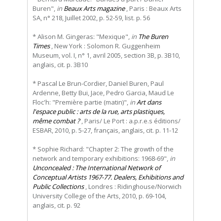
Buren",
in
Beaux Arts magazine
, Paris : Beaux Arts
SA, n° 218, Juillet 2002, p. 52-59, list. p. 56
* Alison M. Gingeras: "Mexique",
in
The Buren
Times
, New York : Solomon R. Guggenheim
Museum, vol. I, n° 1, avril 2005, section 3B, p. 3B10,
anglais, cit. p. 3B10
* Pascal Le Brun-Cordier, Daniel Buren, Paul
Ardenne, Betty Bui, Jace, Pedro Garcia, Maud Le
Floc'h: "Première partie (matin)",
in
Art dans
l'espace public : arts de la rue, arts plastiques,
même combat ?
, Paris/ Le Port : a.p.r.e.s éditions/
ESBAR, 2010, p. 5-27, français, anglais, cit. p. 11-12
* Sophie Richard: "Chapter 2: The growth of the
network and temporary exhibitions: 1968-69",
in
Unconcealed : The International Network of
Conceptual Artists 1967-77. Dealers, Exhibitions and
Public Collections
, Londres : Ridinghouse/Norwich
University College of the Arts, 2010, p. 69-104,
anglais, cit. p. 92