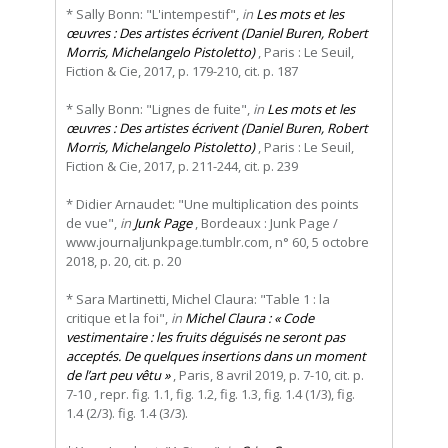
* Sally Bonn: "L'intempestif",
in
Les mots et les
œuvres : Des artistes écrivent (Daniel Buren, Robert
Morris, Michelangelo Pistoletto)
, Paris : Le Seuil,
Fiction & Cie, 2017, p. 179-210, cit. p. 187
* Sally Bonn: "Lignes de fuite",
in
Les mots et les
œuvres : Des artistes écrivent (Daniel Buren, Robert
Morris, Michelangelo Pistoletto)
, Paris : Le Seuil,
Fiction & Cie, 2017, p. 211-244, cit. p. 239
* Didier Arnaudet: "Une multiplication des points
de vue",
in
Junk Page
, Bordeaux : Junk Page /
www.journaljunkpage.tumblr.com, n° 60, 5 octobre
2018, p. 20, cit. p. 20
* Sara Martinetti, Michel Claura: "Table 1 : la
critique et la foi",
in
Michel Claura : « Code
vestimentaire : les fruits déguisés ne seront pas
acceptés. De quelques insertions dans un moment
de l’art peu vêtu »
, Paris, 8 avril 2019, p. 7-10, cit. p.
7-10 , repr. fig. 1.1, fig. 1.2, fig. 1.3, fig. 1.4 (1/3), fig.
1.4 (2/3). fig. 1.4 (3/3).