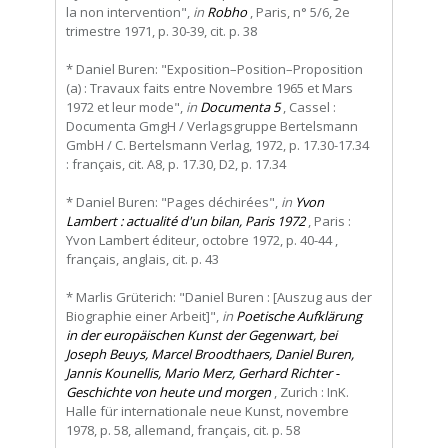
la non intervention",
in
Robho
, Paris, n° 5/6, 2e
trimestre 1971, p. 30-39, cit. p. 38
* Daniel Buren: "Exposition–Position–Proposition
(a) : Travaux faits entre Novembre 1965 et Mars
1972 et leur mode",
in
Documenta 5
, Cassel :
Documenta GmgH / Verlagsgruppe Bertelsmann
GmbH / C. Bertelsmann Verlag, 1972, p. 17.30-17.34
: français, cit. A8, p. 17.30, D2, p. 17.34
* Daniel Buren: "Pages déchirées",
in
Yvon
Lambert : actualité d'un bilan, Paris 1972
, Paris :
Yvon Lambert éditeur, octobre 1972, p. 40-44 ,
français, anglais, cit. p. 43
* Marlis Grüterich: "Daniel Buren : [Auszug aus der
Biographie einer Arbeit]",
in
Poetische Aufklärung
in der europäischen Kunst der Gegenwart, bei
Joseph Beuys, Marcel Broodthaers, Daniel Buren,
Jannis Kounellis, Mario Merz, Gerhard Richter -
Geschichte von heute und morgen
, Zurich : InK.
Halle für internationale neue Kunst, novembre
1978, p. 58, allemand, français, cit. p. 58