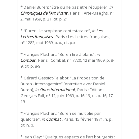
* Daniel Buren: “Être ou ne pas être récupéré”,
in
Chroniques de l’Art vivant
, Paris : [Arte-Maeght], n°
2, mai 1969, p. 21, cit. p. 21
* “Buren : le scopitone contestataire”,
in
Les
Lettres françaises
, Paris : Les Lettres françaises,
n° 1282, mai 1969, p. x., cit. p.x.
* François Pluchart: "Buren tire à blanc",
in
Combat
, Paris : Combat, n° 7720, 12 mai 1969, p. 8-
9, cit. p. 8-9
* Gérard Gassiot-Talabot: “La Proposition de
Buren - Interrogatoire” [entretien avec Daniel
Buren],
in
Opus International
, Paris : Éditions
Georges Fall, n° 12, juin 1969, p. 16-19, cit. p. 16, 17,
19
* François Pluchart: "Buren se multiplie par
quatorze",
in
Combat
, Paris, 15 février 1971, n. p.,
cit. n. p.
* Jean Clay: "Quelques aspects de l'art bourgeois :