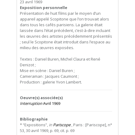
23 avril 1969
Exposition personnelle
Présentation de huit films par le moyen d’un
appareil appelé Scopitone que l’on trouvait alors
dans tous les cafés parisiens. La galerie était
laissée dans l’état précédent, c’est-à-dire incluant
les œuvres des artistes précédemment présentés
; seul le Scopitone était introduit dans l’espace au
milieu des œuvres exposées.
Textes : Daniel Buren, Michel Claura et René
Denizot ;
Mise en scène : Daniel Buren ;
Cameraman : Jacques Caumont ;
Production : galerie Yvon Lambert.
Oeuvre(s) associée(s)
Interruption
Avril 1969
Bibliographie
* “Expositions”,
in
Pariscope
, Paris : [Pariscope], n°
53, 30 avril 1969, p. 69, cit. p. 69