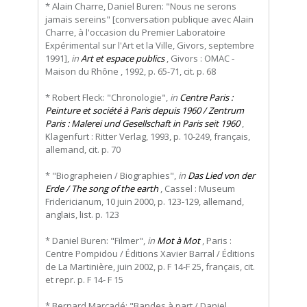
* Alain Charre, Daniel Buren: "Nous ne serons
jamais sereins" [conversation publique avec Alain
Charre, à l'occasion du Premier Laboratoire
Expérimental sur l'Art et la Ville, Givors, septembre
1991],
in
Art et espace publics
, Givors : OMAC -
Maison du Rhône , 1992, p. 65-71, cit. p. 68
* Robert Fleck: "Chronologie",
in
Centre
Paris
:
Peinture
et
société
à
Paris
depuis
1960
/
Zentrum
Paris : Malerei und Gesellschaft in Paris seit 1960
,
Klagenfurt : Ritter Verlag, 1993, p. 10-249, français,
allemand, cit. p. 70
* "Biographeien / Biographies",
in
Das Lied von der
Erde / The song of the earth
, Cassel : Museum
Fridericianum, 10 juin 2000, p. 123-129, allemand,
anglais, list. p. 123
* Daniel Buren: "Filmer",
in
Mot à Mot
, Paris :
Centre Pompidou / Éditions Xavier Barral / Éditions
de La Martinière, juin 2002, p. F 14-F 25, français, cit.
et repr. p. F 14- F 15
* Bernard Marcadé: "Bandes à part / Daniel