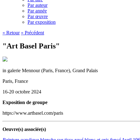
Par auteur
Par année
Par œuvre
Par exposition
« Retour
« Précédent
"Art Basel Paris"
in galerie Mennour (Paris, France), Grand Palais
Paris, France
16-20 octobre 2024
Exposition de groupe
https://www.artbasel.com/paris
Oeuvre(s) associée(s)
Peinture acrylique blanche sur tissu rayé blanc et gris foncé
Avril 19