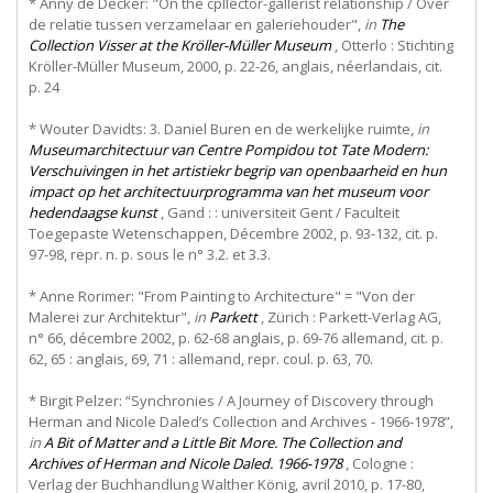
* Anny de Decker: "On the cpllector-gallerist relationship / Over
de relatie tussen verzamelaar en galeriehouder",
in
The
Collection Visser at the Kröller-Müller Museum
, Otterlo : Stichting
Kröller-Müller Museum, 2000, p. 22-26, anglais, néerlandais, cit.
p. 24
* Wouter Davidts: 3. Daniel Buren en de werkelijke ruimte,
in
Museumarchitectuur van Centre Pompidou tot Tate Modern:
Verschuivingen in het artistiekr begrip van openbaarheid en hun
impact op het architectuurprogramma van het museum voor
hedendaagse kunst
, Gand : : universiteit Gent / Faculteit
Toegepaste Wetenschappen, Décembre 2002, p. 93-132, cit. p.
97-98, repr. n. p. sous le n° 3.2. et 3.3.
* Anne Rorimer: "From Painting to Architecture" = "Von der
Malerei zur Architektur",
in
Parkett
, Zürich : Parkett-Verlag AG,
n° 66, décembre 2002, p. 62-68 anglais, p. 69-76 allemand, cit. p.
62, 65 : anglais, 69, 71 : allemand, repr. coul. p. 63, 70.
* Birgit Pelzer: “Synchronies / A Journey of Discovery through
Herman and Nicole Daled’s Collection and Archives - 1966-1978”,
in
A Bit of Matter and a Little Bit More. The Collection and
Archives of Herman and Nicole Daled. 1966-1978
, Cologne :
Verlag der Buchhandlung Walther König, avril 2010, p. 17-80,