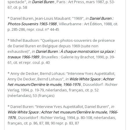
spectacle",
in
Daniel Buren
, Paris : Art Press, mars 1987, p. 53-
67, cit. p. 58
* Daniel Buren, Jean-Louis Maubant: "1969",
in
Daniel Buren :
Photos-Souvenirs 1965-1988
, Villeurbanne : Art Édition, 1988, cit.
p. 285-286, repr. coul. n° 44-45
* Michel Baudson: "Quelques photos-souvenirs de présence
de Daniel Buren en Belgique depuis 1969 (suite non
exhaustive)",
in
Daniel Buren : À chaque monstration sa place :
travaux 1966-1989
, Bruxelles : Galerie Isy Brachot, 1990, p. 39-
61, cit. et repr. coul. p. 40
* Anny de Decker, Bernd Lohaus: “Interview Yves Aupetitallot,
Anny De Decker, Bernd Lohaus”,
in
Wide White Space : Achter
het museum/Derrière le musée, 1966-1976
, Düsseldorf : Richter
Verlag, 1994, p. 19-79, néerlandais, français, cit. p. 52
(néerlandais), 53 (français)
* Daniel Buren: “Interview Yves Aupetitallot, Daniel Buren”,
in
Wide White Space : Achter het museum/Derrière le musée, 1966-
1976
,
Düsseldorf
:
Richter
Verlag,
1994,
p.
80-108,
néerlandais,
français, cit. p. 86, 87, 88, 90 repr. p. 83, 87