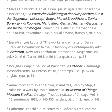
* Marlis Grüterich: "Daniel Buren : [Auszug aus der Biographie
einer Arbeit]",
in
Poetische Aufklärung in der europäischen Kunst
der Gegenwart, bei Joseph Beuys, Marcel Broodthaers, Daniel
Buren, Jannis Kounellis, Mario Merz, Gerhard Richter - Geschichte
von heute und morgen
, Zurich : InK. Halle für internationale
neue Kunst, novembre 1978, p. 58, allemand, français, cit. p. 58
* Jean-François Lyotard: "The works and writings of Daniel
Buren: An Introduction to the Philosophy of Contemporary Art",
in
Artforum
, New York : Artforum International Magazine, Inc.,
vol. XIX, n° 6, février 1981, p. 56-64, anglais, repr. p. 58
* Douglas Crimp: "The End of Painting",
in
October
, Cambridge,
Massachusetts : MIT Press, n° 16, printemps 1981, p. 67-86,
anglais, repr. p. 84
* Anne Rorimer: "‛Up and Down, In and Out, Step by Step, A
Sculpture’, a work by Daniel Buren",
in
Art Institut of Chicago
Museum Studies
, Chicago : The Art Institute of Chicago, Vol. 11,
n° 2, printemps 1985, p. 140-155, anglais, cit. p. 142, repr. p. 143
* Catherine Francblin: "De l'envers du décor au réel comme