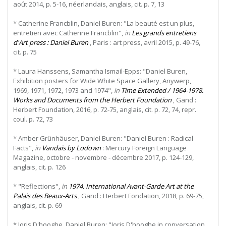
août 2014, p. 5-16, néerlandais, anglais, cit. p. 7, 13
* Catherine Francblin, Daniel Buren: "La beauté est un plus,
entretien avec Catherine Francblin",
in
Les grands entretiens
d'Art press : Daniel Buren
, Paris : art press, avril 2015, p. 49-76,
cit. p. 75
* Laura Hanssens, Samantha Ismail-Epps: "Daniel Buren,
Exhibition posters for Wide White Space Gallery, Anywerp,
1969, 1971, 1972, 1973 and 1974",
in
Time Extended / 1964-1978.
Works and Documents from the Herbert Foundation
, Gand :
Herbert Foundation, 2016, p. 72-75, anglais, cit. p. 72, 74, repr.
coul. p. 72, 73
* Amber Grünhäuser, Daniel Buren: "Daniel Buren : Radical
Facts",
in
Vandais by Lodown
: Mercury Foreign Language
Magazine, octobre - novembre - décembre 2017, p. 124-129,
anglais, cit. p. 126
* "Reflections",
in
1974. International Avant-Garde Art at the
Palais des Beaux-Arts
, Gand : Herbert Fondation, 2018, p. 69-75,
anglais, cit. p. 69
* Joris D'hooghe, Daniel Buren: "Joris D'hooghe in conversation