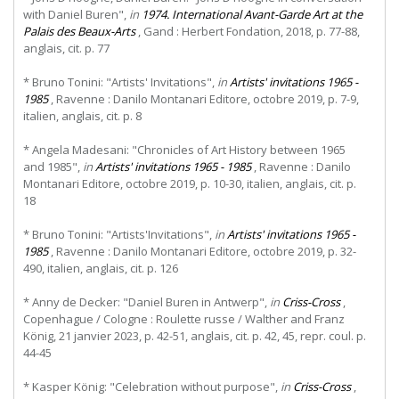
with Daniel Buren",
in
1974. International Avant-Garde Art at the
Palais des Beaux-Arts
, Gand : Herbert Fondation, 2018, p. 77-88,
anglais, cit. p. 77
* Bruno Tonini: "Artists' Invitations",
in
Artists' invitations 1965 -
1985
, Ravenne : Danilo Montanari Editore, octobre 2019, p. 7-9,
italien, anglais, cit. p. 8
* Angela Madesani: "Chronicles of Art History between 1965
and 1985",
in
Artists' invitations 1965 - 1985
, Ravenne : Danilo
Montanari Editore, octobre 2019, p. 10-30, italien, anglais, cit. p.
18
* Bruno Tonini: "Artists'Invitations",
in
Artists' invitations 1965 -
1985
, Ravenne : Danilo Montanari Editore, octobre 2019, p. 32-
490, italien, anglais, cit. p. 126
* Anny de Decker: "Daniel Buren in Antwerp",
in
Criss-Cross
,
Copenhague / Cologne : Roulette russe / Walther and Franz
König, 21 janvier 2023, p. 42-51, anglais, cit. p. 42, 45, repr. coul. p.
44-45
* Kasper König: "Celebration without purpose",
in
Criss-Cross
,