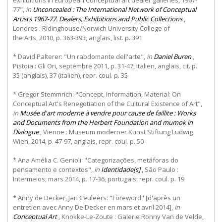
exhibitions in European Conceptual art dealer galleries, 1967-
77",
in
Unconcealed : The International Network of Conceptual
Artists 1967-77. Dealers, Exhibitions and Public Collections
,
Londres
:
Ridinghouse/Norwich
University
College
of
the Arts, 2010, p. 363-393, anglais, list. p. 391
* David Palterer: "Un rabdomante dell'arte",
in
Daniel Buren
,
Pistoia : Gli Ori, septembre 2011, p. 31-47, italien, anglais, cit. p.
35 (anglais), 37 (italien), repr. coul. p. 35
* Gregor Stemmrich: "Concept, Information, Material: On
Conceptual Art's Renegotiation of the Cultural Existence of Art",
in
Musée d'art moderne à vendre pour cause de faillite : Works
and Documents from the Herbert Foundation and mumok in
Dialogue
, Vienne : Museum moderner Kunst Stiftung Ludwig
Wien, 2014, p. 47-97, anglais, repr. coul. p. 50
* Ana Amélia C. Genioli: "Categorizações, metáforas do
pensamento e contextos",
in
Identidade[s]
, São Paulo :
Intermeios, mars 2014, p. 17-36, portugais, repr. coul. p. 19
* Anny de Decker, Jan Ceuleers: "Foreword" [d'après un
entretien avec Anny De Decker en mars et avril 2014],
in
Conceptual Art
, Knokke-Le-Zoute : Galerie Ronny Van de Velde,