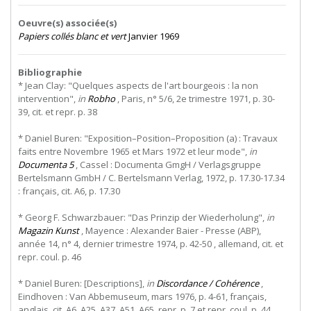
Oeuvre(s) associée(s)
Papiers collés blanc et vert
Janvier 1969
Bibliographie
* Jean Clay: "Quelques aspects de l'art bourgeois : la non
intervention",
in
Robho
, Paris, n° 5/6, 2e trimestre 1971, p. 30-
39, cit. et repr. p. 38
* Daniel Buren: "Exposition–Position–Proposition (a) : Travaux
faits entre Novembre 1965 et Mars 1972 et leur mode",
in
Documenta 5
, Cassel : Documenta GmgH / Verlagsgruppe
Bertelsmann GmbH / C. Bertelsmann Verlag, 1972, p. 17.30-17.34
: français, cit. A6, p. 17.30
* Georg F. Schwarzbauer: "Das Prinzip der Wiederholung",
in
Magazin Kunst
, Mayence : Alexander Baier - Presse (ABP),
année 14, n° 4, dernier trimestre 1974, p. 42-50 , allemand, cit. et
repr. coul. p. 46
* Daniel Buren: [Descriptions],
in
Discordance / Cohérence
,
Eindhoven : Van Abbemuseum, mars 1976, p. 4-61, français,
anglais, cit. A6, A25, A37, A51, A65, repr. p. 7 et repr. coul. p. 44.