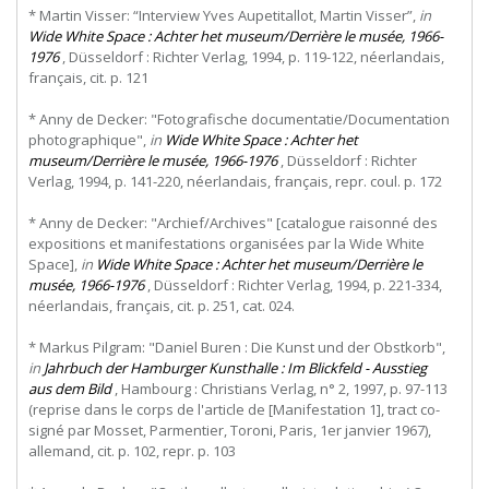
* Martin Visser: “Interview Yves Aupetitallot, Martin Visser”,
in
Wide White Space : Achter het museum/Derrière le musée, 1966-
1976
, Düsseldorf : Richter Verlag, 1994, p. 119-122, néerlandais,
français, cit. p. 121
* Anny de Decker: "Fotografische documentatie/Documentation
photographique",
in
Wide White Space : Achter het
museum/Derrière le musée, 1966-1976
, Düsseldorf : Richter
Verlag, 1994, p. 141-220, néerlandais, français, repr. coul. p. 172
* Anny de Decker: "Archief/Archives" [catalogue raisonné des
expositions et manifestations organisées par la Wide White
Space],
in
Wide White Space : Achter het museum/Derrière le
musée, 1966-1976
, Düsseldorf : Richter Verlag, 1994, p. 221-334,
néerlandais, français, cit. p. 251, cat. 024.
* Markus Pilgram: "Daniel Buren : Die Kunst und der Obstkorb",
in
Jahrbuch der Hamburger Kunsthalle : Im Blickfeld - Ausstieg
aus dem Bild
, Hambourg : Christians Verlag, n° 2, 1997, p. 97-113
(reprise dans le corps de l'article de [Manifestation 1], tract co-
signé par Mosset, Parmentier, Toroni, Paris, 1er janvier 1967),
allemand, cit. p. 102, repr. p. 103