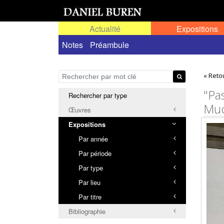
Actualité
Expositions
Toutes les expositions
Notes
Préambule
Expositions personn
« Reto
"Pa
Rechercher par type
Mu
Œuvres
Expositions
Par année
Par période
Par type
Par lieu
Par titre
Bibliographie