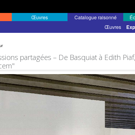
Œuvres
Catalogue raisonné
Éc
elles
Expositions de groupe
Œuvres
Exp
ur
ssions partagées – De Basquiat à Edith Piaf,
cem"