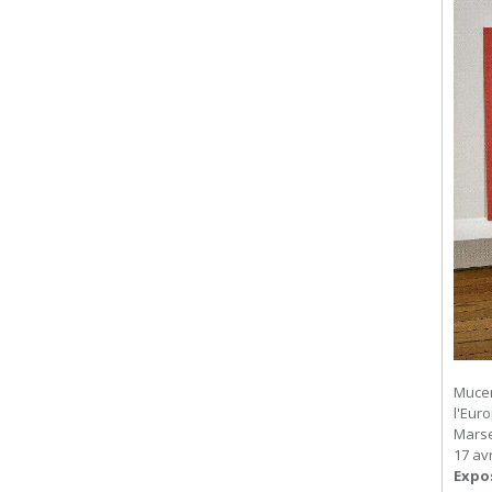
Mucem
l'Eur
Marse
17 av
Expo