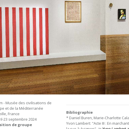
 - Musée des civilisations de
ope et de la Méditerranée
Bibliographie
ille, France
* Daniel Buren, Marie-Charlotte Cala
ril-23 septembre 2024
Yvon Lambert: "Acte III : En marchan
sition de groupe
la rue à Avignon",
in
Yvon Lambert 