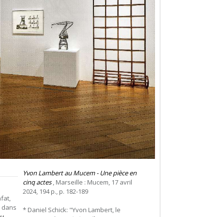
Yvon Lambert au Mucem - Une pièce en
cinq actes
, Marseille : Mucem, 17 avril
2024, 194 p., p. 182-189
fat,
t dans
* Daniel Schick: "Yvon Lambert, le
au