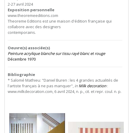
2-27 avril 2024
Exposition personnelle
www.theoremeeditions.com
Theoreme
Editions
est
une
maison
d'édition
française
qui
collabore
avec
des
designers
contemporains.
Oeuvre(s) associée(s)
Peinture acrylique blanche sur tissu rayé blanc et rouge
Décembre 1970
Bibliographie
* Salomé Mathieu: "Daniel Buren : les 4 grandes actualités de
l'artiste français à ne pas manquer",
in
Milk decoration
:
www.milkdecoration.com, 6 avril 2024, n. p., cit. et repr. coul. n. p.