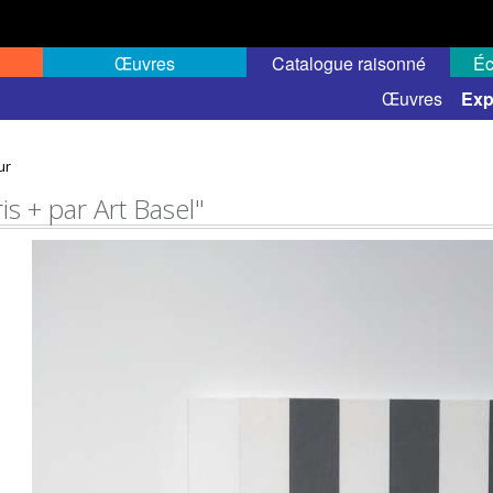
Œuvres
Catalogue raisonné
Éc
elles
Expositions de groupe
Œuvres
Exp
ur
is + par Art Basel"