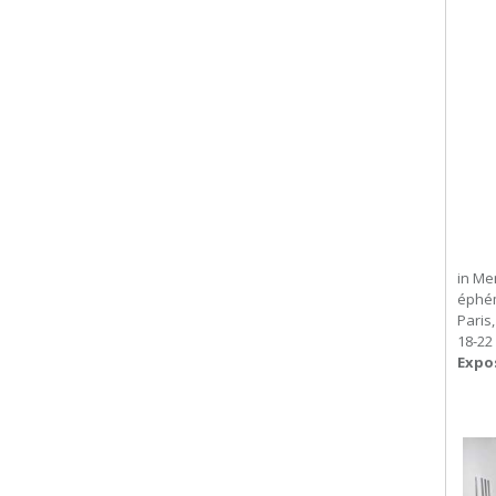
in Me
éphé
Paris
18-22
Expo