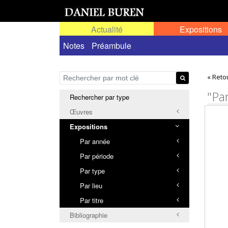
Actualité
Expositions
Toutes les expositions
Notes
Préambule
Expositions personn
« Reto
"Par
Rechercher par type
Œuvres
Expositions
Par année
Par période
Par type
Par lieu
Par titre
Bibliographie