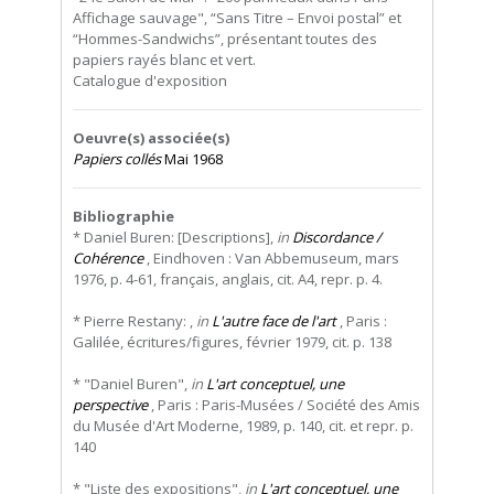
Affichage sauvage", “Sans Titre – Envoi postal” et
“Hommes-Sandwichs”, présentant toutes des
papiers rayés blanc et vert.
Catalogue d'exposition
Oeuvre(s) associée(s)
Papiers collés
Mai 1968
Bibliographie
* Daniel Buren: [Descriptions],
in
Discordance /
Cohérence
, Eindhoven : Van Abbemuseum, mars
1976, p. 4-61, français, anglais, cit. A4, repr. p. 4.
* Pierre Restany: ,
in
L'autre face de l'art
, Paris :
Galilée, écritures/figures, février 1979, cit. p. 138
* "Daniel Buren",
in
L'art conceptuel, une
perspective
, Paris : Paris-Musées / Société des Amis
du Musée d'Art Moderne, 1989, p. 140, cit. et repr. p.
140
* "Liste des expositions",
in
L'art conceptuel, une