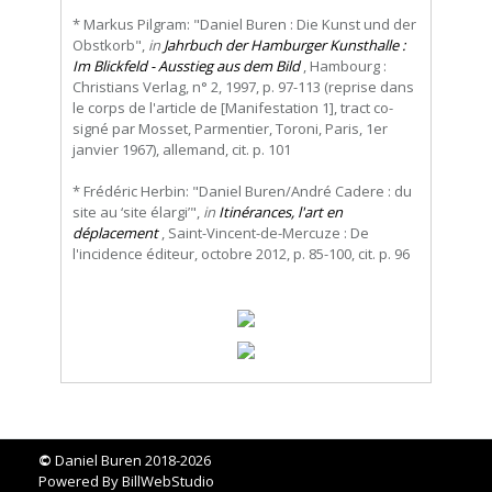
* Markus Pilgram: "Daniel Buren : Die Kunst und der
Obstkorb",
in
Jahrbuch der Hamburger Kunsthalle :
Im Blickfeld - Ausstieg aus dem Bild
, Hambourg :
Christians Verlag, n° 2, 1997, p. 97-113 (reprise dans
le corps de l'article de [Manifestation 1], tract co-
signé par Mosset, Parmentier, Toroni, Paris, 1er
janvier 1967), allemand, cit. p. 101
* Frédéric Herbin: "Daniel Buren/André Cadere : du
site au ‘site élargi’",
in
Itinérances, l'art en
déplacement
, Saint-Vincent-de-Mercuze : De
l'incidence éditeur, octobre 2012, p. 85-100, cit. p. 96
©
Daniel Buren 2018-2026
Powered By
BillWebStudio