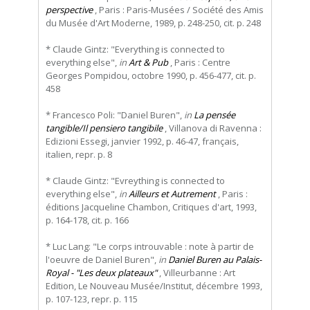
perspective
, Paris : Paris-Musées / Société des Amis
du Musée d'Art Moderne, 1989, p. 248-250, cit. p. 248
* Claude Gintz: "Everything is connected to
everything else",
in
Art & Pub
, Paris : Centre
Georges Pompidou, octobre 1990, p. 456-477, cit. p.
458
* Francesco Poli: "Daniel Buren",
in
La pensée
tangible/Il pensiero tangibile
, Villanova di Ravenna :
Edizioni Essegi, janvier 1992, p. 46-47, français,
italien, repr. p. 8
* Claude Gintz: "Evreything is connected to
everything else",
in
Ailleurs et Autrement
, Paris :
éditions Jacqueline Chambon, Critiques d'art, 1993,
p. 164-178, cit. p. 166
* Luc Lang: "Le corps introuvable : note à partir de
l'oeuvre de Daniel Buren",
in
Daniel Buren au Palais-
Royal - "Les deux plateaux"
, Villeurbanne : Art
Edition, Le Nouveau Musée/Institut, décembre 1993,
p. 107-123, repr. p. 115