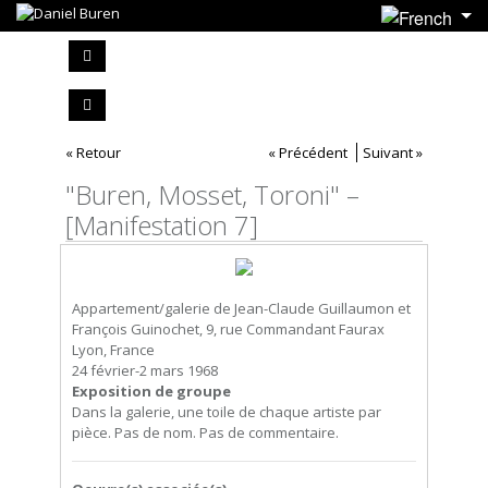
« Retour
« Précédent
Suivant »
"Buren, Mosset, Toroni" –
[Manifestation 7]
Appartement/galerie de Jean-Claude Guillaumon et
François Guinochet, 9, rue Commandant Faurax
Lyon, France
24 février-2 mars 1968
Exposition de groupe
Dans la galerie, une toile de chaque artiste par
pièce. Pas de nom. Pas de commentaire.