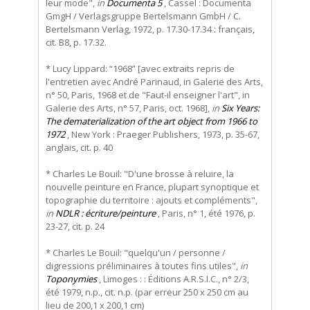
leur mode",
in
Documenta 5
, Cassel : Documenta
GmgH / Verlagsgruppe Bertelsmann GmbH / C.
Bertelsmann Verlag, 1972, p. 17.30-17.34 : français,
cit. B8, p. 17.32.
* Lucy Lippard: “1968” [avec extraits repris de
l'entretien avec André Parinaud, in Galerie des Arts,
n° 50, Paris, 1968 et de "Faut-il enseigner l'art", in
Galerie des Arts, n° 57, Paris, oct. 1968],
in
Six Years:
The dematerialization of the art object from 1966 to
1972
, New York : Praeger Publishers, 1973, p. 35-67,
anglais, cit. p. 40
* Charles Le Bouil: "D'une brosse à reluire, la
nouvelle peinture en France, plupart synoptique et
topographie du territoire : ajouts et compléments",
in
NDLR : écriture/peinture
, Paris, n° 1, été 1976, p.
23-27, cit. p. 24
* Charles Le Bouil: "quelqu'un / personne /
digressions préliminaires à toutes fins utiles",
in
Toponymies
, Limoges : : Éditions A.R.S.I.C., n° 2/3,
été 1979, n.p., cit. n.p. (par erreur 250 x 250 cm au
lieu de 200,1 x 200,1 cm)