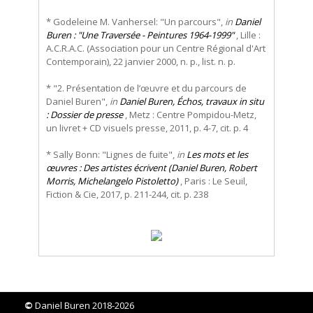
* Godeleine M. Vanhersel: "Un parcours",
in
Daniel
Buren : "Une Traversée - Peintures 1964-1999"
, Lille :
A.C.R.A.C. (Association pour un Centre Régional d'Art
Contemporain), 22 janvier 2000, n. p., list. n. p.
* "2. Présentation de l’œuvre et du parcours de
Daniel Buren",
in
Daniel Buren, Échos, travaux in situ
: Dossier de presse
, Metz : Centre Pompidou-Metz,
un livret + CD visuels presse, 2011, p. 4-7, cit. p. 4
* Sally Bonn: "Lignes de fuite",
in
Les mots et les
œuvres : Des artistes écrivent (Daniel Buren, Robert
Morris, Michelangelo Pistoletto)
, Paris : Le Seuil,
Fiction & Cie, 2017, p. 211-244, cit. p. 238
©
Daniel Buren 2018-2026