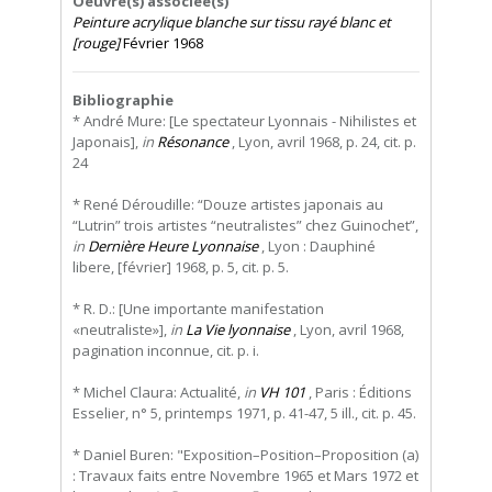
Oeuvre(s) associée(s)
Peinture acrylique blanche sur tissu rayé blanc et
[rouge]
Février 1968
Bibliographie
* André Mure: [Le spectateur Lyonnais - Nihilistes et
Japonais],
in
Résonance
, Lyon, avril 1968, p. 24, cit. p.
24
* René Déroudille: “Douze artistes japonais au
“Lutrin” trois artistes “neutralistes” chez Guinochet”,
in
Dernière Heure Lyonnaise
, Lyon : Dauphiné
libere, [février] 1968, p. 5, cit. p. 5.
* R. D.: [Une importante manifestation
«neutraliste»],
in
La Vie lyonnaise
, Lyon, avril 1968,
pagination inconnue, cit. p. i.
* Michel Claura: Actualité,
in
VH 101
, Paris : Éditions
Esselier, n° 5, printemps 1971, p. 41-47, 5 ill., cit. p. 45.
* Daniel Buren: "Exposition–Position–Proposition (a)
: Travaux faits entre Novembre 1965 et Mars 1972 et