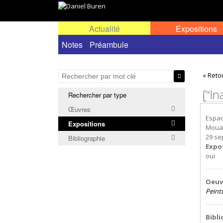
Actualité
Expositions
Toutes les expositions
Notes
Préambule
Expositions personn
« Reto
[“In
Rechercher par type
Œuvres
Espac
Expositions
Mouan
29 se
Bibliographie
Expo
oui
Oeuvr
Peint
Bibl