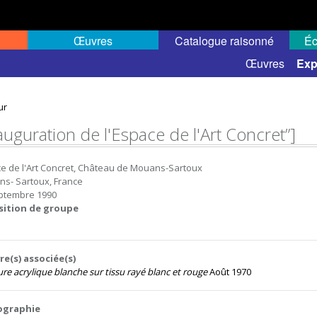
Œuvres
Catalogue raisonné
Éc
elles
Expositions de groupe
Œuvres
Exp
ur
auguration de l'Espace de l'Art Concret”]
e de l'Art Concret, Château de Mouans-Sartoux
s- Sartoux, France
ptembre 1990
sition de groupe
e(s) associée(s)
ure acrylique blanche sur tissu rayé blanc et rouge
Août 1970
iographie