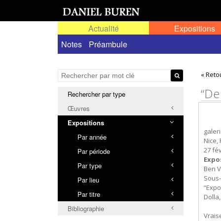
Actualité
Expositions
Toutes les expositions
Notes
Préambule
Expositions personn
« Reto
“De
Rechercher par type
Œuvres
Expositions
galeri
Par année
Nice,
27 fé
Par période
Expo
Par type
Ben V
Sous-t
Par lieu
“Expo
Par titre
Dolla,
Bibliographie
Vrais