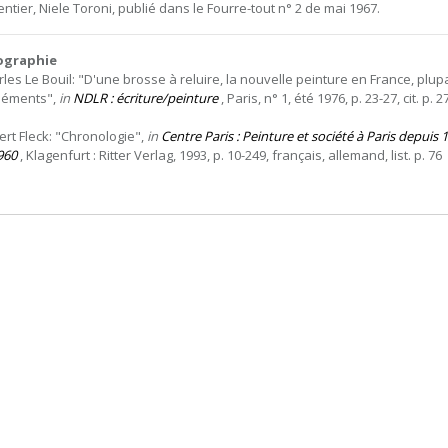
ntier, Niele Toroni, publié dans le Fourre-tout n° 2 de mai 1967.
iographie
rles Le Bouil: "D'une brosse à reluire, la nouvelle peinture en France, plupa
léments",
in
NDLR : écriture/peinture
, Paris, n° 1, été 1976, p. 23-27, cit. p. 2
ert Fleck: "Chronologie",
in
Centre Paris : Peinture et société à Paris depuis 
960
, Klagenfurt : Ritter Verlag, 1993, p. 10-249, français, allemand, list. p. 76