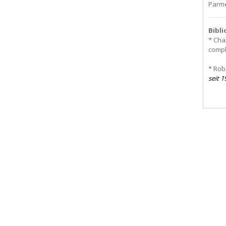
Parme
Bibl
* Cha
comp
* Rob
seit 1