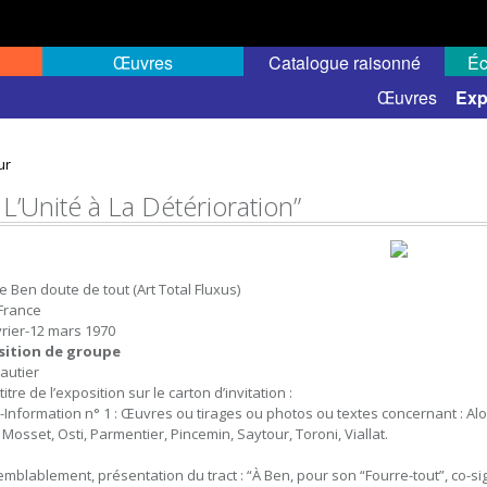
Œuvres
Catalogue raisonné
Éc
elles
Expositions de groupe
Œuvres
Exp
ur
 L’Unité à La Détérioration”
e Ben doute de tout (Art Total Fluxus)
 France
vrier-12 mars 1970
sition de groupe
autier
itre de l’exposition sur le carton d’invitation :
-Information n° 1 : Œuvres ou tirages ou photos ou textes concernant : Al
 Mosset, Osti, Parmentier, Pincemin, Saytour, Toroni, Viallat.
emblablement, présentation du tract : “À Ben, pour son “Fourre-tout”, co-si