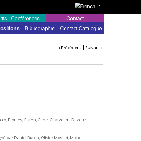
rits - Conférences
Contact
ositions
Bibliographie
Contact Catalogue
« Précédent
Suivant »
occo, Bioulès, Buren, Cane, Charvolen, Dezeuze,
gné par Daniel Buren, Olivier Mosset, Michel