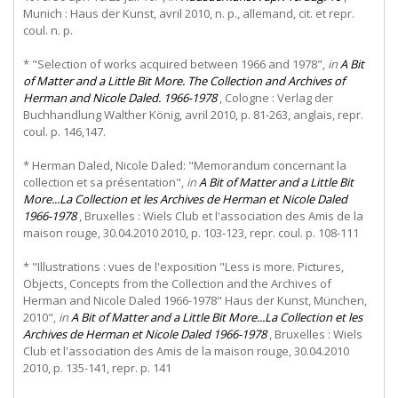
Munich : Haus der Kunst, avril 2010, n. p., allemand, cit. et repr.
coul. n. p.
* "Selection of works acquired between 1966 and 1978",
in
A Bit
of Matter and a Little Bit More. The Collection and Archives of
Herman and Nicole Daled. 1966-1978
, Cologne : Verlag der
Buchhandlung Walther König, avril 2010, p. 81-263, anglais, repr.
coul. p. 146,147.
* Herman Daled, Nicole Daled: "Memorandum concernant la
collection et sa présentation",
in
A Bit of Matter and a Little Bit
More...La Collection et les Archives de Herman et Nicole Daled
1966-1978
, Bruxelles : Wiels Club et l'association des Amis de la
maison rouge, 30.04.2010 2010, p. 103-123, repr. coul. p. 108-111
* "Illustrations : vues de l'exposition "Less is more. Pictures,
Objects, Concepts from the Collection and the Archives of
Herman and Nicole Daled 1966-1978" Haus der Kunst, München,
2010",
in
A Bit of Matter and a Little Bit More...La Collection et les
Archives de Herman et Nicole Daled 1966-1978
, Bruxelles : Wiels
Club et l'association des Amis de la maison rouge, 30.04.2010
2010, p. 135-141, repr. p. 141