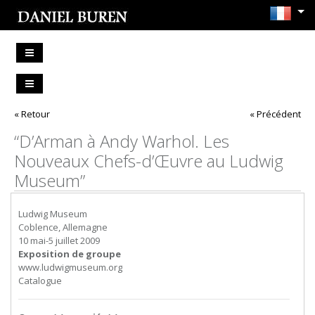
« Retour
« Précédent
“D’Arman à Andy Warhol. Les
Nouveaux Chefs-d’Œuvre au Ludwig
Museum”
Ludwig Museum
Coblence, Allemagne
10 mai-5 juillet 2009
Exposition de groupe
www.ludwigmuseum.org
Catalogue