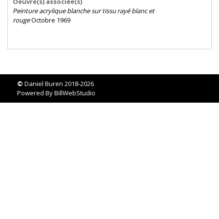
Oeuvre(s) associée(s)
Peinture
acrylique
blanche
sur
tissu
rayé
blanc
et
rouge
Octobre 1969
©
Daniel Buren 2018-2026
Powered By
BillWebStudio