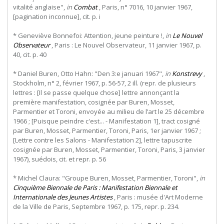
vitalité anglaise",
in
Combat
, Paris, n° 7016, 10 janvier 1967,
[pagination inconnue], cit. p. i
* Geneviève Bonnefoi: Attention, jeune peinture !,
in
Le Nouvel
Observateur
, Paris : Le Nouvel Observateur, 11 janvier 1967, p.
40, cit. p. 40
* Daniel Buren, Otto Hahn: "Den 3:e januari 1967",
in
Konstrevy
,
Stockholm, n° 2, février 1967, p. 56-57, 2 ill. (repr. de plusieurs
lettres : [Il se passe quelque chose] lettre annonçant la
première manifestation, cosignée par Buren, Mosset,
Parmentier et Toroni, envoyée au milieu de l’art le 25 décembre
1966 ; [Puisque peindre c'est... - Manifestation 1], tract cosigné
par Buren, Mosset, Parmentier, Toroni, Paris, 1er janvier 1967 ;
[Lettre contre les Salons - Manifestation 2], lettre tapuscrite
cosignée par Buren, Mosset, Parmentier, Toroni, Paris, 3 janvier
1967), suédois, cit. et repr. p. 56
* Michel Claura: "Groupe Buren, Mosset, Parmentier, Toroni",
in
Cinquième Biennale de Paris : Manifestation Biennale et
Internationale des Jeunes Artistes
, Paris : musée d'Art Moderne
de la Ville de Paris, Septembre 1967, p. 175, repr. p. 234.