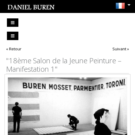
« Retour
Suivant »
"18ème Salon de la Jeune Peinture –
Manifestation 1"