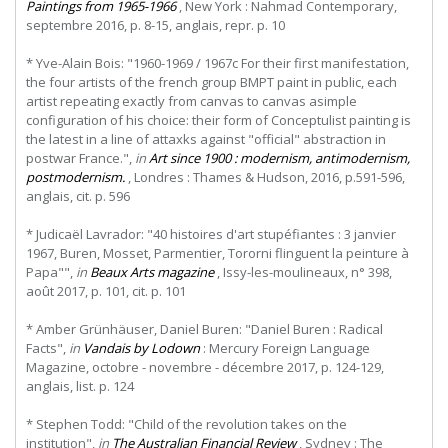
Paintings from 1965-1966
, New York : Nahmad Contemporary,
septembre 2016, p. 8-15, anglais, repr. p. 10
* Yve-Alain Bois: "1960-1969 / 1967c For their first manifestation,
the four artists of the french group BMPT paint in public, each
artist repeating exactly from canvas to canvas asimple
configuration of his choice: their form of Conceptulist painting is
the latest in a line of attaxks against "official" abstraction in
postwar France.",
in
Art since 1900 : modernism, antimodernism,
postmodernism.
, Londres : Thames & Hudson, 2016, p.591-596,
anglais, cit. p. 596
* Judicaël Lavrador: "40 histoires d'art stupéfiantes : 3 janvier
1967, Buren, Mosset, Parmentier, Tororni flinguent la peinture à
Papa"",
in
Beaux Arts magazine
, Issy-les-moulineaux, n° 398,
août 2017, p. 101, cit. p. 101
* Amber Grünhäuser, Daniel Buren: "Daniel Buren : Radical
Facts",
in
Vandais by Lodown
: Mercury Foreign Language
Magazine, octobre - novembre - décembre 2017, p. 124-129,
anglais, list. p. 124
* Stephen Todd: "Child of the revolution takes on the
institution",
in
The Australian Financial Review
, Sydney : The