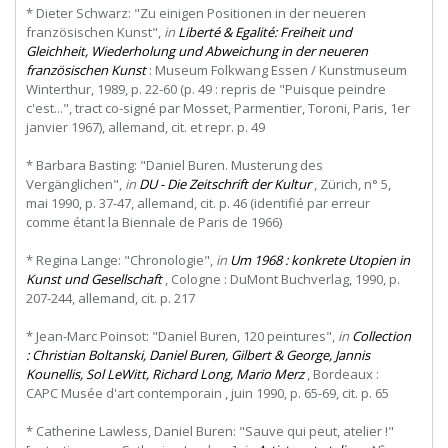
* Dieter Schwarz: "Zu einigen Positionen in der neueren
französischen Kunst",
in
Liberté & Egalité: Freiheit und
Gleichheit, Wiederholung und Abweichung in der neueren
französischen Kunst
: Museum Folkwang Essen / Kunstmuseum
Winterthur, 1989, p. 22-60 (p. 49 : repris de "Puisque peindre
c'est...", tract co-signé par Mosset, Parmentier, Toroni, Paris, 1er
janvier 1967), allemand, cit. et repr. p. 49
* Barbara Basting: "Daniel Buren. Musterung des
Vergänglichen",
in
DU - Die Zeitschrift der Kultur
, Zürich, n° 5,
mai 1990, p. 37-47, allemand, cit. p. 46 (identifié par erreur
comme étant la Biennale de Paris de 1966)
* Regina Lange: "Chronologie",
in
Um 1968 : konkrete Utopien in
Kunst und Gesellschaft
, Cologne : DuMont Buchverlag, 1990, p.
207-244, allemand, cit. p. 217
* Jean-Marc Poinsot: "Daniel Buren, 120 peintures",
in
Collection
: Christian Boltanski, Daniel Buren, Gilbert & George, Jannis
Kounellis, Sol LeWitt, Richard Long, Mario Merz
, Bordeaux :
CAPC Musée d'art contemporain , juin 1990, p. 65-69, cit. p. 65
* Catherine Lawless, Daniel Buren: "Sauve qui peut, atelier !"