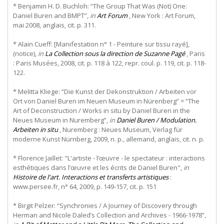
* Benjamin H. D. Buchloh: “The Group That Was (Not) One:
Daniel Buren and BMPT”,
in
Art Forum
, New York : Art Forum,
mai 2008, anglais, cit. p. 311.
* Alain Cueff: [Manifestation n° 1 - Peinture sur tissu rayé],
(notice),
in
La Collection sous la direction de Suzanne Pagé
, Paris
: Paris Musées, 2008, cit. p. 118 à 122, repr. coul. p. 119, cit. p. 118-
122.
* Melitta Kliege: “Die Kunst der Dekonstruktion / Arbeiten vor
Ort von Daniel Buren im Neuen Museum in Nürenberg” = “The
Art of Deconstruction / Works in situ by Daniel Buren in the
Neues Museum in Nuremberg”,
in
Daniel Buren / Modulation.
Arbeiten in situ
, Nuremberg : Neues Museum, Verlag für
moderne Kunst Nürnberg, 2009, n. p., allemand, anglais, cit. n. p.
* Florence Jaillet: "L'artiste - l’œuvre - le spectateur : interactions
esthétiques dans l’œuvre et les écrits de Daniel Buren",
in
Histoire de l'art. Interactions et transferts artistiques
:
www.persee.fr, n° 64, 2009, p. 149-157, cit. p. 151
* Birgit Pelzer: “Synchronies / A Journey of Discovery through
Herman and Nicole Daled’s Collection and Archives - 1966-1978”,