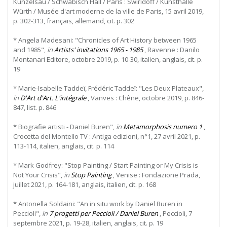
Künzelsau / Schwäbisch Hall / Paris : Swiridoff / Kunsthalle
Würth / Musée d'art moderne de la ville de Paris, 15 avril 2019,
p. 302-313, français, allemand, cit. p. 302
* Angela Madesani: "Chronicles of Art History between 1965
and 1985",
in
Artists' invitations 1965 - 1985
, Ravenne : Danilo
Montanari Editore, octobre 2019, p. 10-30, italien, anglais, cit. p.
19
* Marie-Isabelle Taddeï, Frédéric Taddeï: "Les Deux Plateaux",
in
D'Art d'Art. L'intégrale
, Vanves : Chêne, octobre 2019, p. 846-
847, list. p. 846
* Biografie artisti - Daniel Buren",
in
Metamorphosis numero 1
,
Crocetta del Montello TV : Antiga edizioni, n°1, 27 avril 2021, p.
113-114, italien, anglais, cit. p. 114
* Mark Godfrey: "Stop Painting / Start Painting or My Crisis is
Not Your Crisis",
in
Stop Painting
, Venise : Fondazione Prada,
juillet 2021, p. 164-181, anglais, italien, cit. p. 168
* Antonella Soldaini: "An in situ work by Daniel Buren in
Peccioli",
in
7 progetti per Peccioli / Daniel Buren
, Peccioli, 7
septembre 2021, p. 19-28, italien, anglais, cit. p. 19