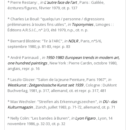
* Pierre Restany: ,
in
L'autre face de l'art
, Paris : Galilée,
écritures/figures, février 1979, cit. p. 137
* Charles Le Bouil: "quelqu'un / personne / digressions
préliminaires à toutes fins utiles",
in
Toponymies
, Limoges : :
Éditions A.R.S.I.C., n° 2/3, été 1979, n.p., cit. n. p.
* Bernard Blistène: "Tir à l'ARC",
in
NDLR
, Paris, n°5/6,
septembre 1980, p. 81-83, repr. p. 83
* André Parinaud: ,
in
1950-1980: European trends in modern art,
one hundred paintings
, New York : Pierre Cardin, octobre 1980,
anglais, repr. p. 16
* Laszlo Glozer: "Salon de la Jeune Peinture, Paris 1967",
in
Westkunst : Zeitgenössische Kunst seit 1939
, Cologne : DuMont
Buchverlag, 1981, p. 317, allemand, cit. et repr. p. 317, 481
* Max Wechsler: "Streifen als Erkennungszeichen",
in
DU - das
Kulturmagazin
, Zürich, juillet 1983, p. 71-72, allemand, cit. p. 71
* Nelly Colin: "Les bandes à Buren",
in
Lyon Figaro
, Lyon, 14
novembre 1986, p. 32-33, cit. p. 32