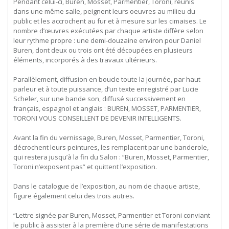
Pendant celui-ci, Buren, Mosset, Parmentier, Toroni, réunis
dans une même salle, peignent leurs oeuvres au milieu du
public et les accrochent au fur et à mesure sur les cimaises. Le
nombre d’œuvres exécutées par chaque artiste diffère selon
leur rythme propre : une demi-douzaine environ pour Daniel
Buren, dont deux ou trois ont été découpées en plusieurs
éléments, incorporés à des travaux ultérieurs.
Parallèlement, diffusion en boucle toute la journée, par haut
parleur et à toute puissance, d’un texte enregistré par Lucie
Scheler, sur une bande son, diffusé successivement en
français, espagnol et anglais : BUREN, MOSSET, PARMENTIER,
TORONI VOUS CONSEILLENT DE DEVENIR INTELLIGENTS.
Avant la fin du vernissage, Buren, Mosset, Parmentier, Toroni,
décrochent leurs peintures, les remplacent par une banderole,
qui restera jusqu’à la fin du Salon : “Buren, Mosset, Parmentier,
Toroni n’exposent pas” et quittent l’exposition.
Dans le catalogue de l’exposition, au nom de chaque artiste,
figure également celui des trois autres.
“Lettre signée par Buren, Mosset, Parmentier et Toroni conviant
le public à assister à la première d’une série de manifestations