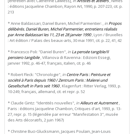
[entretien avec Catherine Lawless],
in
Artistes et ateliers
, Nîmes
: éditions Jacqueline Chambon, Rayon Art, 1990, p. 207-223, cit. p.
213
* Anne Baldassari, Daniel Buren, Michel Parmentier: ,
in
Propos
délibérés. Daniel Buren, Michel Parmentier, entretiens réalisés
par Anne Baldassari les 11, 23 et 28 janvier 1990
, Lyon / Bruxelles
: Art édition / Palais des beaux-arts, 30 mai 1991, cit. p. 22, 41, 42
* Francesco Poli: "Daniel Buren",
in
La pensée tangible/Il
pensiero tangibile
, Villanova di Ravenna : Edizioni Essegi,
janvier 1992, p. 46-47, français, italien, cit. p. 46
* Robert Fleck: "Chronologie",
in
Centre Paris : Peinture et
société à Paris depuis 1960 / Zentrum Paris : Malerei und
Gesellschaft in Paris seit 1960
, Klagenfurt : Ritter Verlag, 1993, p.
10-249, français, allemand, cit. et repr. p. 52
* Claude Gintz: "Identités nouvelles",
in
Ailleurs et Autrement
,
Paris : éditions Jacqueline Chambon, Critiques d'art, 1993, p. 13-
27, repr. p. 15 (légendée par erreur "Manifestation 3", musée
des Arts décoratifs, 2 juin 1967)
* Christine Buci-Glucksmann, Jacques Poulain, Jean-Louis