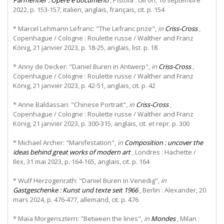
2022, p. 153-157, italien, anglais, français, cit. p. 154
* Marcel Lehmann Lefranc: "The Lefranc prize",
in
Criss-Cross
,
Copenhague / Cologne : Roulette russe / Walther and Franz
König, 21 janvier 2023, p. 18-25, anglais, list. p. 18
* Anny de Decker: "Daniel Buren in Antwerp",
in
Criss-Cross
,
Copenhague / Cologne : Roulette russe / Walther and Franz
König, 21 janvier 2023, p. 42-51, anglais, cit. p. 42
* Anne Baldassari: "Chinese Portrait",
in
Criss-Cross
,
Copenhague / Cologne : Roulette russe / Walther and Franz
König, 21 janvier 2023, p. 300-315, anglais, cit. et repr. p. 300
* Michael Archer: "Manifestation",
in
Composition : uncover the
ideas behind great works of modern art
, Londres : Hachette /
Ilex, 31 mai 2023, p. 164-165, anglais, cit. p. 164
* Wulf Herzogenrath: "Daniel Buren in Venedig",
in
Gastgeschenke : Kunst und texte seit 1966
, Berlin : Alexander, 20
mars 2024, p. 476-477, allemand, cit. p. 476
* Maïa Morgensztern: "Between the lines",
in
Mondes
, Milan :