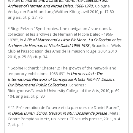
in
A Bit of Matter and a Little Bit More. The Collection and
Archives of Herman and Nicole Daled. 1966-1978
, Cologne :
Verlag der Buchhandlung Walther König, avril 2010, p. 17-80,
anglais, cit. p. 27, 76.
* Birgit Pelzer: "Synchronies. Une navigation à vue dans la
collection et les archives de Herman et Nicole Daled - 1966-
1978",
in
A Bit of Matter and a Little Bit More...La Collection et les
Archives de Herman et Nicole Daled 1966-1978
, Bruxelles : Wiels
Club et l'association des Amis de la maison rouge, 30.04.2010
2010, p. 25-88, cit. p. 34
* Sophie Richard: "Chapter 2: The growth of the network and
temporary exhibitions: 1968-69",
in
Unconcealed : The
International Network of Conceptual Artists 1967-77. Dealers,
Exhibitions and Public Collections
, Londres :
Ridinghouse/Norwich University College of the Arts, 2010, p. 69-
104, anglais, cit. p. 80
* "2. Présentation de l’œuvre et du parcours de Daniel Buren",
in
Daniel Buren, Échos, travaux in situ : Dossier de presse
, Metz :
Centre Pompidou-Metz, un livret + CD visuels presse, 2011, p. 4-
7, cit. p. 4