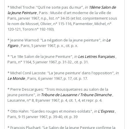
* Michel Troche: “Qu’il ne sorte pas du mur”,
in
18ème Salon de
la Jeune Peinture
, Paris : Musée d'art moderne de la ville de
Paris, janvier 1967, n.p., list. n° 34-35 (et list. conjointement sous
le nom de Mosset, Olivier, n° 115-116, Parmentier, Michel, n°
120-121, Toroni n° 192-193).
* Jeanine Warnod: "La négation de la jeune peinture",
in
Le
Figaro
, Paris, 5 janvier 1967, p. x., cit. p. x.
* "Le 18e Salon de la Jeune Peinture",
in
Les Lettres françaises
,
Paris, n° 1164, 5 janvier 1967, p. 31-32., cit. p. 31.
* Michel Conil Lacoste: "La ‘jeune peinture’ dans l'opposition",
in
Le Monde
, Paris, 6 janvier 1967, p. 17, cit. p. 17.
* Pierre Descargues: "Trois mousquetaires au salon de la
jeune peinture",
in
Tribune de Lausanne / Tribune Dimanche
,
Lausanne, n° 8, 8 janvier 1967, p. 4, cit. 1, 4, et repr. p. 4.
* Otto Hahn: "Gardes rouges et moines-soldats",
in
L'Express
,
Paris, 9-15 janvier 1967, p. 39-40, cit. p. 39
* François Pluchart: "Le Salon de la Jeune Peinture confirme la