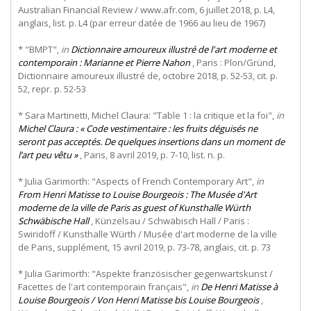
Australian Financial Review / www.afr.com, 6 juillet 2018, p. L4,
anglais, list. p. L4 (par erreur datée de 1966 au lieu de 1967)
* "BMPT",
in
Dictionnaire amoureux illustré de l'art moderne et
contemporain : Marianne et Pierre Nahon
, Paris : Plon/Gründ,
Dictionnaire amoureux illustré de, octobre 2018, p. 52-53, cit. p.
52, repr. p. 52-53
* Sara Martinetti, Michel Claura: "Table 1 : la critique et la foi",
in
Michel Claura : « Code vestimentaire : les fruits déguisés ne
seront pas acceptés. De quelques insertions dans un moment de
l’art peu vêtu »
, Paris, 8 avril 2019, p. 7-10, list. n. p.
* Julia Garimorth: "Aspects of French Contemporary Art",
in
From Henri Matisse to Louise Bourgeois : The Musée d'Art
moderne de la ville de Paris as guest of Kunsthalle Würth
Schwäbische Hall
, Künzelsau / Schwäbisch Hall / Paris :
Swiridoff / Kunsthalle Würth / Musée d'art moderne de la ville
de Paris, supplément, 15 avril 2019, p. 73-78, anglais, cit. p. 73
* Julia Garimorth: "Aspekte französischer gegenwartskunst /
Facettes de l'art contemporain français",
in
De Henri Matisse à
Louise Bourgeois / Von Henri Matisse bis Louise Bourgeois
,