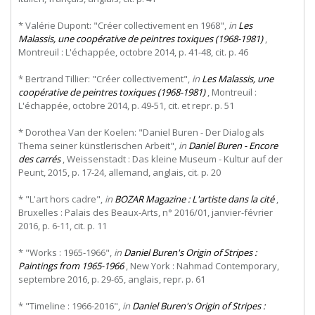
* Valérie Dupont: "Créer collectivement en 1968",
in
Les
Malassis, une coopérative de peintres toxiques (1968-1981)
,
Montreuil : L'échappée, octobre 2014, p. 41-48, cit. p. 46
* Bertrand Tillier: "Créer collectivement",
in
Les Malassis, une
coopérative de peintres toxiques (1968-1981)
, Montreuil :
L'échappée, octobre 2014, p. 49-51, cit. et repr. p. 51
* Dorothea Van der Koelen: "Daniel Buren - Der Dialog als
Thema seiner künstlerischen Arbeit",
in
Daniel Buren - Encore
des carrés
, Weissenstadt : Das kleine Museum - Kultur auf der
Peunt, 2015, p. 17-24, allemand, anglais, cit. p. 20
* "L'art hors cadre",
in
BOZAR Magazine : L'artiste dans la cité
,
Bruxelles : Palais des Beaux-Arts, n° 2016/01, janvier-février
2016, p. 6-11, cit. p. 11
* "Works : 1965-1966",
in
Daniel Buren's Origin of Stripes :
Paintings from 1965-1966
, New York : Nahmad Contemporary,
septembre 2016, p. 29-65, anglais, repr. p. 61
* "Timeline : 1966-2016",
in
Daniel Buren's Origin of Stripes :