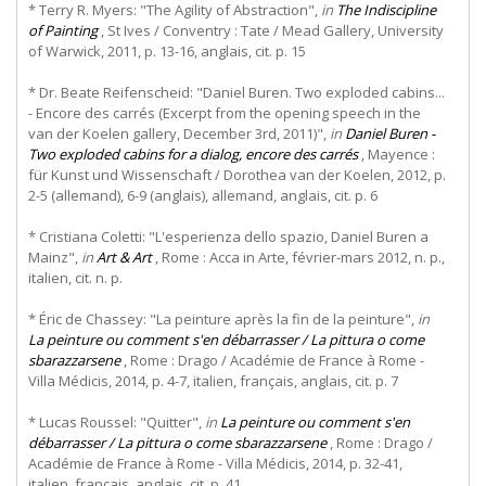
* Terry R. Myers: "The Agility of Abstraction",
in
The Indiscipline
of Painting
, St Ives / Conventry : Tate / Mead Gallery, University
of Warwick, 2011, p. 13-16, anglais, cit. p. 15
* Dr. Beate Reifenscheid: "Daniel Buren. Two exploded cabins...
- Encore des carrés (Excerpt from the opening speech in the
van der Koelen gallery, December 3rd, 2011)",
in
Daniel Buren -
Two exploded cabins for a dialog, encore des carrés
, Mayence :
für Kunst und Wissenschaft / Dorothea van der Koelen, 2012, p.
2-5 (allemand), 6-9 (anglais), allemand, anglais, cit. p. 6
* Cristiana Coletti: "L'esperienza dello spazio, Daniel Buren a
Mainz",
in
Art & Art
, Rome : Acca in Arte, février-mars 2012, n. p.,
italien, cit. n. p.
* Éric de Chassey: "La peinture après la fin de la peinture",
in
La peinture ou comment s'en débarrasser / La pittura o come
sbarazzarsene
, Rome : Drago / Académie de France à Rome -
Villa Médicis, 2014, p. 4-7, italien, français, anglais, cit. p. 7
* Lucas Roussel: "Quitter",
in
La peinture ou comment s'en
débarrasser / La pittura o come sbarazzarsene
, Rome : Drago /
Académie de France à Rome - Villa Médicis, 2014, p. 32-41,
italien, français, anglais, cit. p. 41