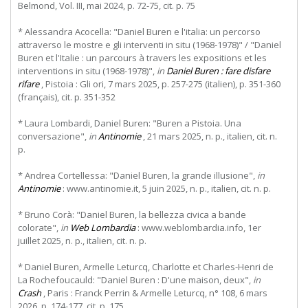
Belmond, Vol. III, mai 2024, p. 72-75, cit. p. 75
* Alessandra Acocella: "Daniel Buren e l'italia: un percorso
attraverso le mostre e gli interventi in situ (1968-1978)" / "Daniel
Buren et l'Italie : un parcours à travers les expositions et les
interventions in situ (1968-1978)",
in
Daniel Buren : fare disfare
rifare
, Pistoia : Gli ori, 7 mars 2025, p. 257-275 (italien), p. 351-360
(français), cit. p. 351-352
* Laura Lombardi, Daniel Buren: "Buren a Pistoia. Una
conversazione",
in
Antinomie
, 21 mars 2025, n. p., italien, cit. n.
p.
* Andrea Cortellessa: "Daniel Buren, la grande illusione",
in
Antinomie
: www.antinomie.it, 5 juin 2025, n. p., italien, cit. n. p.
* Bruno Corà: "Daniel Buren, la bellezza civica a bande
colorate",
in
Web Lombardia
: www.weblombardia.info, 1er
juillet 2025, n. p., italien, cit. n. p.
* Daniel Buren, Armelle Leturcq, Charlotte et Charles-Henri de
La Rochefoucauld: "Daniel Buren : D'une maison, deux",
in
Crash
, Paris : Franck Perrin & Armelle Leturcq, n° 108, 6 mars
2026, p. 174-177, cit. p. 175