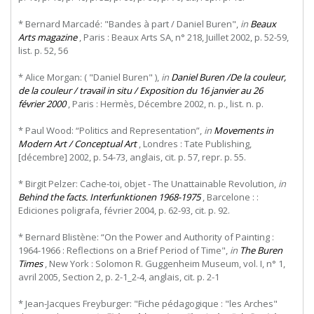
* Bernard Marcadé: "Bandes à part / Daniel Buren",
in
Beaux
Arts magazine
, Paris : Beaux Arts SA, n° 218, Juillet 2002, p. 52-59,
list. p. 52, 56
* Alice Morgan: ( "Daniel Buren" ),
in
Daniel Buren /De la couleur,
de la couleur / travail in situ / Exposition du 16 janvier au 26
février 2000
, Paris : Hermès, Décembre 2002, n. p., list. n. p.
* Paul Wood: “Politics and Representation”,
in
Movements in
Modern Art / Conceptual Art
, Londres : Tate Publishing,
[décembre] 2002, p. 54-73, anglais, cit. p. 57, repr. p. 55.
* Birgit Pelzer: Cache-toi, objet - The Unattainable Revolution,
in
Behind the facts. Interfunktionen 1968-1975
, Barcelone : :
Ediciones poligrafa, février 2004, p. 62-93, cit. p. 92.
* Bernard Blistène: “On the Power and Authority of Painting :
1964-1966 : Reflections on a Brief Period of Time",
in
The Buren
Times
, New York : Solomon R. Guggenheim Museum, vol. I, n° 1,
avril 2005, Section 2, p. 2-1_2-4, anglais, cit. p. 2-1
* Jean-Jacques Freyburger: "Fiche pédagogique : "les Arches"