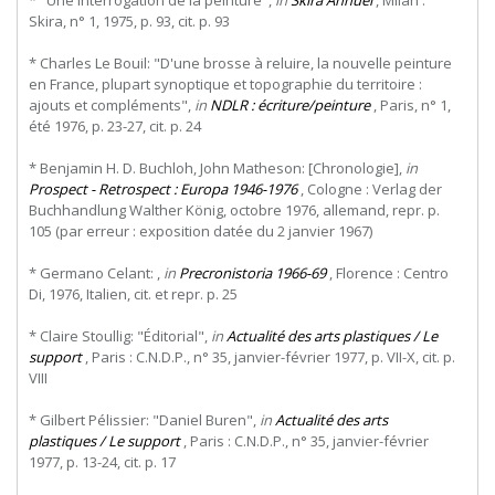
Skira, n° 1, 1975, p. 93, cit. p. 93
* Charles Le Bouil: "D'une brosse à reluire, la nouvelle peinture
en France, plupart synoptique et topographie du territoire :
ajouts et compléments",
in
NDLR : écriture/peinture
, Paris, n° 1,
été 1976, p. 23-27, cit. p. 24
* Benjamin H. D. Buchloh, John Matheson: [Chronologie],
in
Prospect - Retrospect : Europa 1946-1976
, Cologne : Verlag der
Buchhandlung Walther König, octobre 1976, allemand, repr. p.
105 (par erreur : exposition datée du 2 janvier 1967)
* Germano Celant: ,
in
Precronistoria 1966-69
, Florence : Centro
Di, 1976, Italien, cit. et repr. p. 25
* Claire Stoullig: "Éditorial",
in
Actualité des arts plastiques / Le
support
, Paris : C.N.D.P., n° 35, janvier-février 1977, p. VII-X, cit. p.
VIII
* Gilbert Pélissier: "Daniel Buren",
in
Actualité des arts
plastiques / Le support
, Paris : C.N.D.P., n° 35, janvier-février
1977, p. 13-24, cit. p. 17