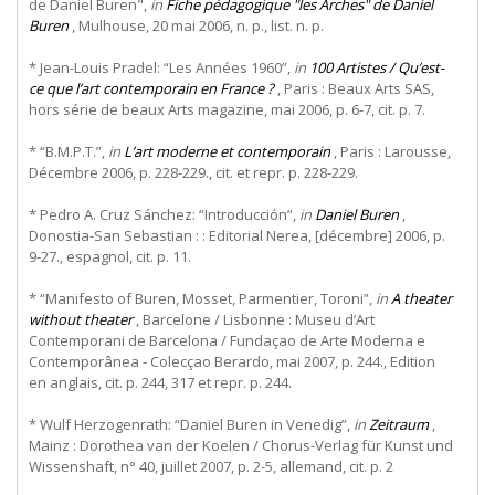
de Daniel Buren",
in
Fiche pédagogique "les Arches" de Daniel
Buren
, Mulhouse, 20 mai 2006, n. p., list. n. p.
* Jean-Louis Pradel: “Les Années 1960”,
in
100 Artistes / Qu’est-
ce que l’art contemporain en France ?
, Paris : Beaux Arts SAS,
hors série de beaux Arts magazine, mai 2006, p. 6-7, cit. p. 7.
* “B.M.P.T.”,
in
L’art moderne et contemporain
, Paris : Larousse,
Décembre 2006, p. 228-229., cit. et repr. p. 228-229.
* Pedro A. Cruz Sánchez: “Introducción”,
in
Daniel Buren
,
Donostia-San Sebastian : : Editorial Nerea, [décembre] 2006, p.
9-27., espagnol, cit. p. 11.
* “Manifesto of Buren, Mosset, Parmentier, Toroni”,
in
A theater
without theater
, Barcelone / Lisbonne : Museu d’Art
Contemporani de Barcelona / Fundaçao de Arte Moderna e
Contemporânea - Colecçao Berardo, mai 2007, p. 244., Edition
en anglais, cit. p. 244, 317 et repr. p. 244.
* Wulf Herzogenrath: “Daniel Buren in Venedig”,
in
Zeitraum
,
Mainz : Dorothea van der Koelen / Chorus-Verlag für Kunst und
Wissenshaft, n° 40, juillet 2007, p. 2-5, allemand, cit. p. 2