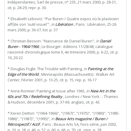
Indépendantes, Sarl de presse, n° 235, 21 mars 2000, p. 28-31,
cit. p. 28-29, repr. p. 30.
* Elisabeth Lebovici: "Pur Buren / Quatre expos où le plasticien
affûte son 'outil visuel'",
in
Libération
, Paris : Libération, 25-26
mars 2000, p. 36-37, list. p. 37
* Christian Besson: "Naissance de Daniel Buren",
in
Daniel
Buren - 1964/1966
, Le Bourget : éditions 11/28/48, catalogue
raisonné chronologique tome II, 4e trimestre 2000, p. 6-22, cit. p.
10, 20-22
* Douglas Fogle: The Trouble with Painting,
in
Painting at the
Edge of the World
, Minneapolis (Massachusetts) : Walker Art
Center, Février 2001, p. 13-25, cit. p. 15, rep. p. 16-17
* Anne Rorimer: Painting at Issue after 1965,
in
New Art in the
60s and 70s / Redefining Reality
, Londres / New York : : Thames
& Hudson, décembre 2001, p. 37-69, anglais, cit. p. 43.
* Keren Detton: "(1964-1966)", "(1967)", "(1975)", "(1980)", "(1985-
1986)", "(1987)", "(1995)",
in
Beaux Arts magazine / Buren /
Rétrospectif / Actif
, Paris : Beaux Arts SA, hors-série, juin 2002,
p. 10, p. 18, p. 46, p. 52, p. 60, p. 66, p. 70, cit., repr. p. 18.