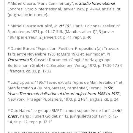
* Michel Claura: “Paris Commentary”,
in
Studio International
,
Londres : Studio International, janvier 1969, p. 47-49, anglais, cit.
[pagination inconnue].
* Michel Claura: Actualité,
in
VH 101
, Paris : Éditions Esselier, n°
5, printemps 1971, p. 41-47, 5 ill., [Manifestation 1]", 3 janvier
1967 (par erreur : 2 janvier), cit. p. 41, repr. p. 40
* Daniel Buren: "Exposition–Position–Proposition (a) : Travaux
faits entre Novembre 1965 et Mars 1972 et leur mode",
in
Documenta 5
, Cassel : Documenta GmgH / Verlagsgruppe
Bertelsmann GmbH / C. Bertelsmann Verlag, 1972, p. 17.30-17.34
: français, cit. B3, p. 17.32.
* Lucy Lippard: “1967” [avec extraits repris de Manifestation 1 et
Manifestation 4 - Buren, Mosset, Parmentier, Toroni],
in
Six
Years: The dematerialization of the art object from 1966 to 1972
,
New York : Praeger Publishers, 1973, p. 21-34, anglais, cit. p. 24
* Otto Hahn: "Le groupe BMPT, la mort supposée de l'art",
in
Art
press
, Paris : Hubert Goldet, n° 12, juin/juillet/août 1974, p. 12-
14, cit. p. 12, repr. p. 12-13
* "Une interrogation de la peinture",
in
Skira Annuel
, Milan :