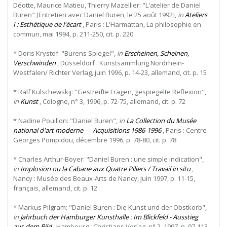
Déotte, Maurice Matieu, Thierry Mazellier: "L'atelier de Daniel
Buren" [Entretien avec Daniel Buren, le 25 août 1992],
in
Ateliers
I : Esthétique de l'écart
, Paris : L'Harmattan, La philosophie en
commun, mai 1994, p. 211-250, cit. p. 220
* Doris Krystof: "Burens Spiegel",
in
Erscheinen, Scheinen,
Verschwinden
, Düsseldorf : Kunstsammlung Nordrhein-
Westfalen/ Richter Verlag, juin 1996, p. 14-23, allemand, cit. p. 15
* Ralf Kulschewskij: "Gestreifte Fragen, gespiegelte Reflexion",
in
Kunst
, Cologne, n° 3, 1996, p. 72-75, allemand, cit. p. 72
* Nadine Pouillon: "Daniel Buren",
in
La Collection du Musée
national d'art moderne — Acquisitions 1986-1996
, Paris : Centre
Georges Pompidou, décembre 1996, p. 78-80, cit. p. 78
* Charles Arthur-Boyer: "Daniel Buren : une simple indication",
in
Implosion ou la Cabane aux Quatre Piliers / Travail in situ
,
Nancy : Musée des Beaux-Arts de Nancy, Juin 1997, p. 11-15,
français, allemand, cit. p. 12
* Markus Pilgram: "Daniel Buren : Die Kunst und der Obstkorb",
in
Jahrbuch der Hamburger Kunsthalle : Im Blickfeld - Ausstieg
aus dem Bild
, Hambourg : Christians Verlag, n° 2, 1997, p. 97-113