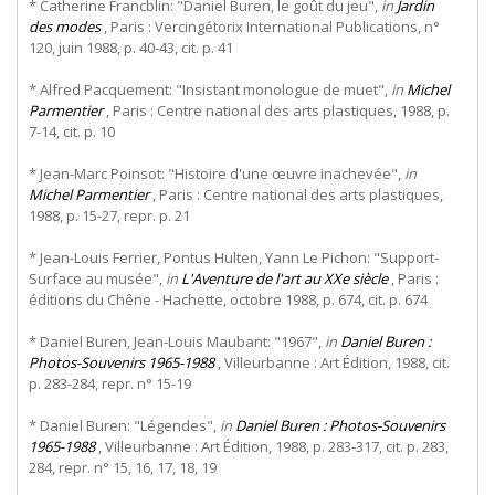
* Catherine Francblin: "Daniel Buren, le goût du jeu",
in
Jardin
des modes
, Paris : Vercingétorix International Publications, n°
120, juin 1988, p. 40-43, cit. p. 41
* Alfred Pacquement: "Insistant monologue de muet",
in
Michel
Parmentier
, Paris : Centre national des arts plastiques, 1988, p.
7-14, cit. p. 10
* Jean-Marc Poinsot: "Histoire d'une œuvre inachevée",
in
Michel Parmentier
, Paris : Centre national des arts plastiques,
1988, p. 15-27, repr. p. 21
* Jean-Louis Ferrier, Pontus Hulten, Yann Le Pichon: "Support-
Surface au musée",
in
L'Aventure de l'art au XXe siècle
, Paris :
éditions du Chêne - Hachette, octobre 1988, p. 674, cit. p. 674
* Daniel Buren, Jean-Louis Maubant: "1967",
in
Daniel Buren :
Photos-Souvenirs 1965-1988
, Villeurbanne : Art Édition, 1988, cit.
p. 283-284, repr. n° 15-19
* Daniel Buren: "Légendes",
in
Daniel Buren : Photos-Souvenirs
1965-1988
, Villeurbanne : Art Édition, 1988, p. 283-317, cit. p. 283,
284, repr. n° 15, 16, 17, 18, 19