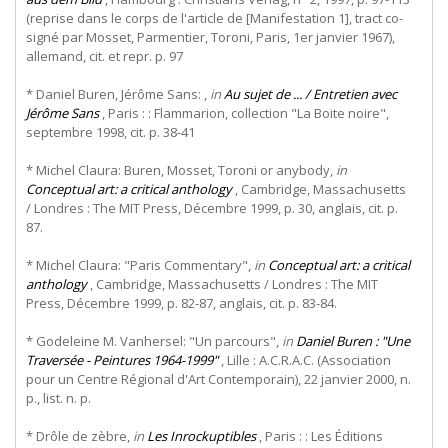
(reprise dans le corps de l'article de [Manifestation 1], tract co-
signé par Mosset, Parmentier, Toroni, Paris, 1er janvier 1967),
allemand, cit. et repr. p. 97
* Daniel Buren, Jérôme Sans: ,
in
Au sujet de ... / Entretien avec
Jérôme Sans
, Paris : : Flammarion, collection "La Boite noire",
septembre 1998, cit. p. 38-41
* Michel Claura: Buren, Mosset, Toroni or anybody,
in
Conceptual art: a critical anthology
, Cambridge, Massachusetts
/ Londres : The MIT Press, Décembre 1999, p. 30, anglais, cit. p.
87.
* Michel Claura: "Paris Commentary",
in
Conceptual art: a critical
anthology
, Cambridge, Massachusetts / Londres : The MIT
Press, Décembre 1999, p. 82-87, anglais, cit. p. 83-84.
* Godeleine M. Vanhersel: "Un parcours",
in
Daniel Buren : "Une
Traversée - Peintures 1964-1999"
, Lille : A.C.R.A.C. (Association
pour un Centre Régional d'Art Contemporain), 22 janvier 2000, n.
p., list. n. p.
* Drôle de zèbre,
in
Les Inrockuptibles
, Paris : : Les Éditions