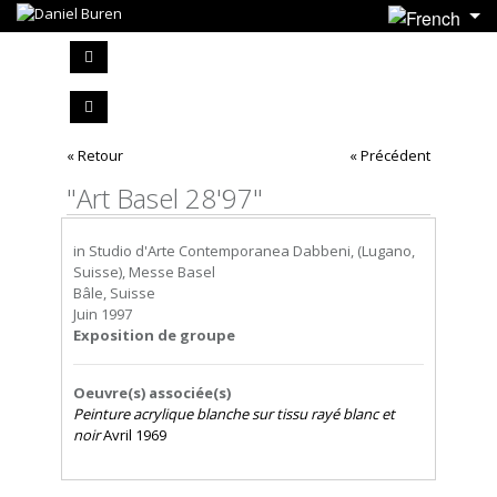
« Retour
« Précédent
"Art Basel 28'97"
in Studio d'Arte Contemporanea Dabbeni, (Lugano,
Suisse), Messe Basel
Bâle, Suisse
Juin 1997
Exposition de groupe
Oeuvre(s) associée(s)
Peinture acrylique blanche sur tissu rayé blanc et
noir
Avril 1969