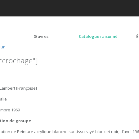
Œuvres
Catalogue raisonné
É
our
ccrochage"]
 Lambert [Françoise]
talie
embre 1969
tion de groupe
ation de Peinture acrylique blanche sur tissu rayé blanc et noir, d’avril 196