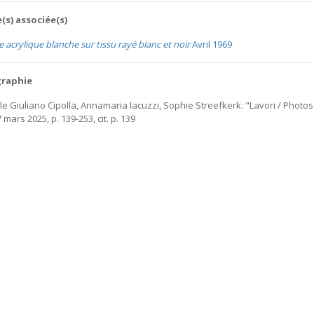
(s) associée(s)
e acrylique blanche sur tissu rayé blanc et noir
Avril 1969
graphie
le Giuliano Cipolla, Annamaria Iacuzzi, Sophie Streefkerk: "Lavori / Photo
 7 mars 2025, p. 139-253, cit. p. 139