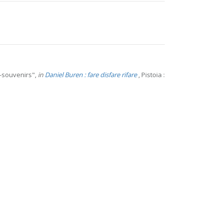
s-souvenirs",
in
Daniel Buren : fare disfare rifare
, Pistoia :