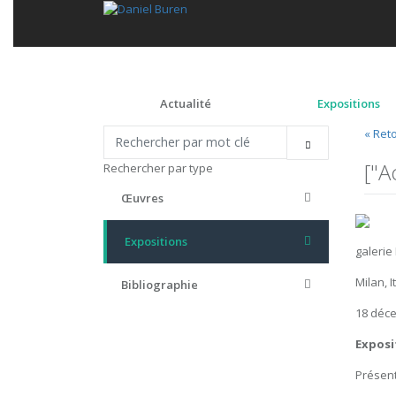
Actualité
Expositions
« Ret
["A
Rechercher par type
Œuvres
Expositions
galerie
Milan, I
Bibliographie
18 déc
Exposi
Présent