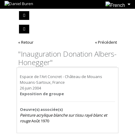
« Retour
« Précédent
"Inauguration Donation Albers-
Honegger"
Espace de l'Art Concret - Château de Mouans
Mouans-Sartoux, France
26 juin 2004
Exposition de groupe
Oeuvre(s) associée(s)
Peinture acrylique blanche sur tissu rayé blanc et
rouge
Août 1970