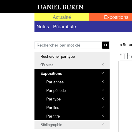
Actualité
Expositions
Toutes les expositions
Notes
Préambule
Expositions personn
« Reto
"Th
Rechercher par type
Œuvres
Expositions
Par année
Par période
Par type
Par lieu
Par titre
Bibliographie