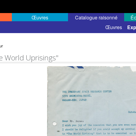
Œuvres
Catalogue raisonné
Éc
elles
Expositions de groupe
Œuvres
Exp
ur
e World Uprisings"