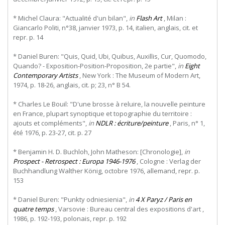
* Michel Claura: "Actualité d'un bilan",
in
Flash Art
, Milan :
Giancarlo Politi, n°38, janvier 1973, p. 14, italien, anglais, cit. et
repr. p. 14
* Daniel Buren: "Quis, Quid, Ubi, Quibus, Auxillis, Cur, Quomodo,
Quando? - Exposition-Position-Proposition, 2e partie",
in
Eight
Contemporary Artists
,
New
York
:
The
Museum
of
Modern
Art,
1974, p. 18-26, anglais, cit. p; 23, n° B 54.
* Charles Le Bouil: "D'une brosse à reluire, la nouvelle peinture
en France, plupart synoptique et topographie du territoire :
ajouts et compléments",
in
NDLR : écriture/peinture
, Paris, n° 1,
été 1976, p. 23-27, cit. p. 27
* Benjamin H. D. Buchloh, John Matheson: [Chronologie],
in
Prospect - Retrospect : Europa 1946-1976
, Cologne : Verlag der
Buchhandlung Walther König, octobre 1976, allemand, repr. p.
153
* Daniel Buren: "Punkty odniesienia",
in
4 X Paryz / Paris en
quatre temps
, Varsovie : Bureau central des expositions d'art ,
1986, p. 192-193, polonais, repr. p. 192