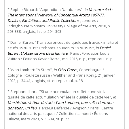
* Sophie Richard: "Appendix 1: Databases",
in
Unconcealed :
The International Network of Conceptual Artists 1967-77.
Dealers, Exhibitions and Public Collections
, Londres :
Ridinghouse/Norwich University College of the Arts, 2010, p.
293-338, anglais, list. p. 294, 303
* Daniel Buren: "Transparences : de quelques travaux in situ et
situés 1970-2015" / "Photos-souvenirs 1970-1979",
in
Daniel
Buren : L'observatoire de la lumière
, Paris : Fondation Louis
Vuitton / Éditions Xavier Barral, mai 2016, n. p., repr. coul. n. p.
* Yvon Lambert: "A Story",
in
Criss-Cross
, Copenhague /
Cologne : Roulette russe / Walther and Franz König, 21 janvier
2023, p. 34-41, anglais, cit. et repr. coul. p. 38
* Stephane Ibars: "Si une accumulation reflète une vie la
qualité de cette accumulation reflète la qualité de cette vie",
in
Une histoire intime de l'art : Yvon Lambert, une collection, une
donation, un lieu
, Paris-La Défense / Avignon / Paris : Centre
national des arts pastiques / Collection Lambert / Éditions
Dilecta, mars 2023, p. 15-34, cit. p. 22