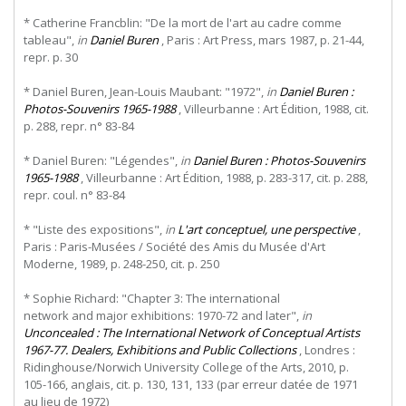
* Catherine Francblin: "De la mort de l'art au cadre comme
tableau",
in
Daniel Buren
, Paris : Art Press, mars 1987, p. 21-44,
repr. p. 30
* Daniel Buren, Jean-Louis Maubant: "1972",
in
Daniel Buren :
Photos-Souvenirs 1965-1988
, Villeurbanne : Art Édition, 1988, cit.
p. 288, repr. n° 83-84
* Daniel Buren: "Légendes",
in
Daniel Buren : Photos-Souvenirs
1965-1988
, Villeurbanne : Art Édition, 1988, p. 283-317, cit. p. 288,
repr. coul. n° 83-84
* "Liste des expositions",
in
L'art conceptuel, une perspective
,
Paris : Paris-Musées / Société des Amis du Musée d'Art
Moderne, 1989, p. 248-250, cit. p. 250
*
Sophie
Richard:
"Chapter
3:
The
international
network and major exhibitions: 1970-72 and later",
in
Unconcealed : The International Network of Conceptual Artists
1967-77. Dealers, Exhibitions and Public Collections
, Londres :
Ridinghouse/Norwich University College of the Arts, 2010, p.
105-166, anglais, cit. p. 130, 131, 133 (par erreur datée de 1971
au lieu de 1972)