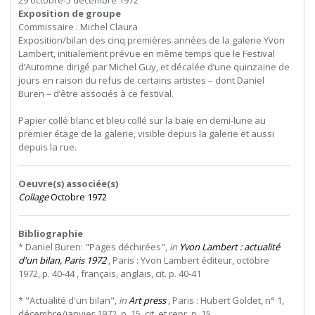
29 octobre-5 décembre 1972
Exposition de groupe
Commissaire : Michel Claura
Exposition/bilan des cinq premières années de la galerie Yvon
Lambert, initialement prévue en même temps que le Festival
d’Automne dirigé par Michel Guy, et décalée d’une quinzaine de
jours en raison du refus de certains artistes – dont Daniel
Buren – d’être associés à ce festival.
Papier collé blanc et bleu collé sur la baie en demi-lune au
premier étage de la galerie, visible depuis la galerie et aussi
depuis la rue.
Oeuvre(s) associée(s)
Collage
Octobre 1972
Bibliographie
* Daniel Buren: "Pages déchirées",
in
Yvon Lambert : actualité
d'un bilan, Paris 1972
, Paris : Yvon Lambert éditeur, octobre
1972, p. 40-44 , français, anglais, cit. p. 40-41
* "Actualité d'un bilan",
in
Art press
, Paris : Hubert Goldet, n° 1,
décembre/janvier 1972, p. 15, cit. et repr. p. 15