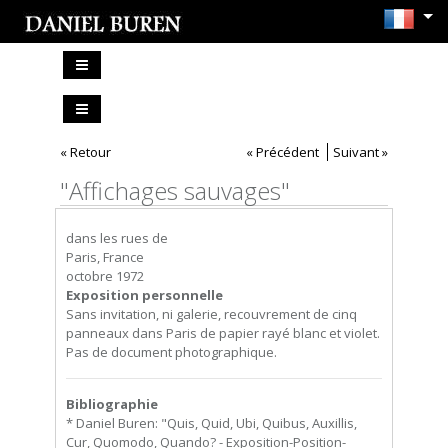
« Retour
« Précédent
Suivant »
"Affichages sauvages"
dans les rues de
Paris, France
octobre 1972
Exposition personnelle
Sans invitation, ni galerie, recouvrement de cinq
panneaux dans Paris de papier rayé blanc et violet.
Pas de document photographique.
Bibliographie
* Daniel Buren: "Quis, Quid, Ubi, Quibus, Auxillis,
Cur, Quomodo, Quando? - Exposition-Position-